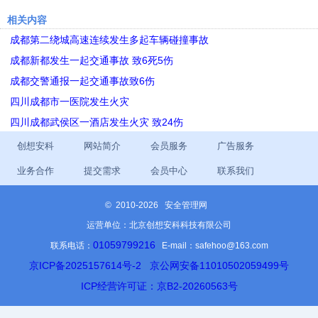
相关内容
成都第二绕城高速连续发生多起车辆碰撞事故
成都新都发生一起交通事故 致6死5伤
成都交警通报一起交通事故致6伤
四川成都市一医院发生火灾
四川成都武侯区一酒店发生火灾 致24伤
创想安科
网站简介
会员服务
广告服务
业务合作
提交需求
会员中心
联系我们
©
2010-2026 安全管理网
运营单位：北京创想安科科技有限公司
01059799216
联系电话：
E-mail：safehoo@163.com
京ICP备2025157614号-2
京公网安备11010502059499号
ICP经营许可证：京B2-20260563号