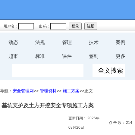
教育
规程
用户名：
密 码：
预案
动态
法规
管理
技术
案例
评价
超市
标准
课件
签到
更多
工伤
职业卫
导航：
安全管理网
>>
管理资料
>>
施工方案
>>正文
生
基坑支护及土方开挖安全专项施工方案
环保
更新日期：
2026年
健康
点 击 数：
214
03月20日
体系