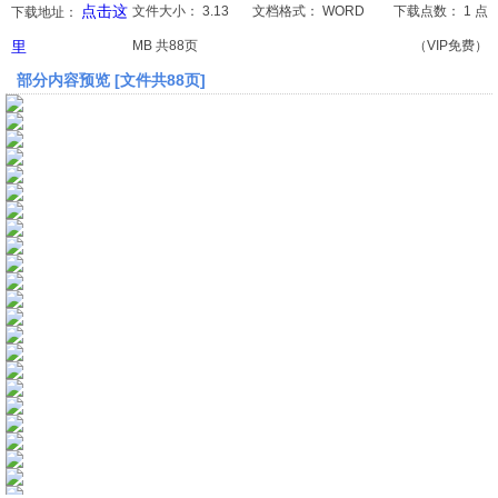
点击这
文件大小：
3.13
文档格式：
WORD
下载点数：
1 点
下载地址：
里
MB 共88页
（VIP免费）
文档
部分内容预览 [文件共88页]
论文
常识
工程师
文艺
视频