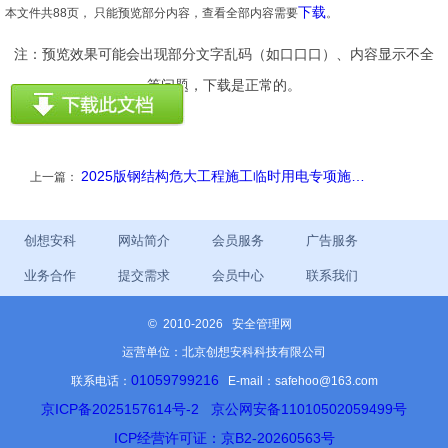
下载
本文件共88页， 只能预览部分内容，查看全部内容需要
。
注：预览效果可能会出现部分文字乱码（如口口口）、内容显示不全
等问题，下载是正常的。
2025版钢结构危大工程施工临时用电专项施…
上一篇：
创想安科
网站简介
会员服务
广告服务
业务合作
提交需求
会员中心
联系我们
©
2010-2026 安全管理网
运营单位：北京创想安科科技有限公司
01059799216
联系电话：
E-mail：safehoo@163.com
京ICP备2025157614号-2
京公网安备11010502059499号
ICP经营许可证：京B2-20260563号