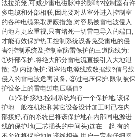
法拉第笼,可减少雷电磁脉冲的影响?控制室有许
多电缆和外部相联,因此要对从室外进入控制室
的各种电缆采取屏蔽措施,对容易被雷电波侵入
的地方更应重视,只有堵死一切雷电导入的端口,
才能有效保护热工控制系统设备免受雷电的侵
害?控制系统及控制室防雷保护的三道防线为:
①外部保护:将绝大部分雷电流直接引入大地泄
散; ③ 内部保护:阻塞沿电源线或数据线?信号线
侵入的雷电波危害设备; ③过电压保护:限制被保
护设备上的雷电过电压幅值?
(1)保护接地:控制系统均有一个保护地,该保
护地一般在机柜和其它设备设计加工时已在内
部接好,有的系统已将该保护地在内部同电源进
线的保护地(三芯插头的中间头)连在一起,有的
不允许将保护地同该线相连,用户一定要仔细阅