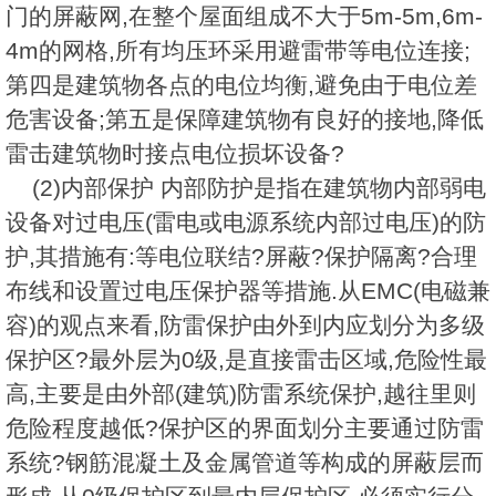
门的屏蔽网,在整个屋面组成不大于5m-5m,6m-
4m的网格,所有均压环采用避雷带等电位连接;
第四是建筑物各点的电位均衡,避免由于电位差
危害设备;第五是保障建筑物有良好的接地,降低
雷击建筑物时接点电位损坏设备?
(2)内部保护 内部防护是指在建筑物内部弱电
设备对过电压(雷电或电源系统内部过电压)的防
护,其措施有:等电位联结?屏蔽?保护隔离?合理
布线和设置过电压保护器等措施.从EMC(电磁兼
容)的观点来看,防雷保护由外到内应划分为多级
保护区?最外层为0级,是直接雷击区域,危险性最
高,主要是由外部(建筑)防雷系统保护,越往里则
危险程度越低?保护区的界面划分主要通过防雷
系统?钢筋混凝土及金属管道等构成的屏蔽层而