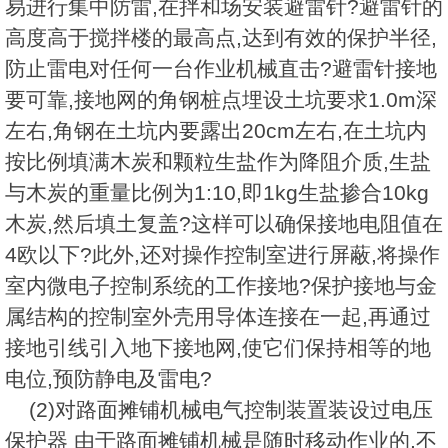
易进行集中防雷,在拌和场安装避雷针?避雷针的
高度高于搅拌楼的最高点,达到有效的保护半径,
防止雷电对任何一台作业机械直击?避雷针接地
要可靠,接地网的角钢桩点埋设土坑要求1.0m深
左右,角钢在土坑内要露出20cm左右,在土坑内
按比例填满木炭和颗粒生盐作为降阻介质,生盐
与木炭的重量比例为1:10,即1kg生盐掺合10kg
木炭,然后填土复盖?这样可以确保接地电阻值在
4欧以下?此外,还对操作控制室进行屏蔽,将操作
室内微电子控制系统的工作接地?保护接地与金
属结构的控制室外壳用导体连接在一起,再通过
接地引线引入地下接地网,使它们保持相等的地
电位,预防静电及雷电?
(2)对路面摊铺机械电气控制装置装设过电压
保护器 由于路面摊铺机械是随时移动作业的,不