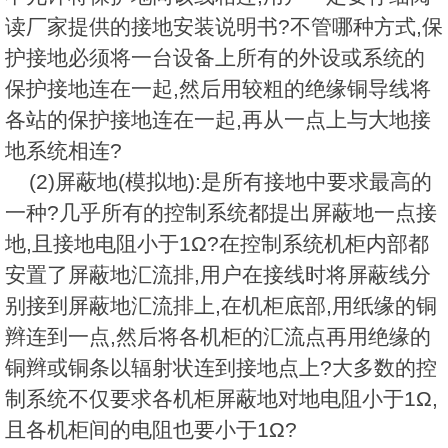
读厂家提供的接地安装说明书?不管哪种方式,保
护接地必须将一台设备上所有的外设或系统的
保护接地连在一起,然后用较粗的绝缘铜导线将
各站的保护接地连在一起,再从一点上与大地接
地系统相连?
(2)屏蔽地(模拟地):是所有接地中要求最高的
一种?几乎所有的控制系统都提出屏蔽地一点接
地,且接地电阻小于1Ω?在控制系统机柜内部都
安置了屏蔽地汇流排,用户在接线时将屏蔽线分
别接到屏蔽地汇流排上,在机柜底部,用纸缘的铜
辫连到一点,然后将各机柜的汇流点再用绝缘的
铜辫或铜条以辐射状连到接地点上?大多数的控
制系统不仅要求各机柜屏蔽地对地电阻小于1Ω,
且各机柜间的电阻也要小于1Ω?