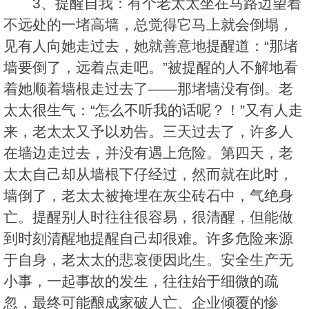
3、提醒自我：有个老太太坐在马路边望着
不远处的一堵高墙，总觉得它马上就会倒塌，
见有人向她走过去，她就善意地提醒道：“那堵
墙要倒了，远着点走吧。”被提醒的人不解地看
着她顺着墙根走过去了——那堵墙没有倒。老
太太很生气：“怎么不听我的话呢？！”又有人走
来，老太太又予以劝告。三天过去了，许多人
在墙边走过去，并没有遇上危险。第四天，老
太太自己却从墙根下仔经过，然而就在此时，
墙倒了，老太太被掩埋在灰尘砖石中，气绝身
亡。提醒别人时往往很容易，很清醒，但能做
到时刻清醒地提醒自己却很难。许多危险来源
于自身，老太太的悲哀便因此生。安全生产无
小事，一起事故的发生，往往始于细微的疏
忽，最终可能酿成家破人亡、企业倾覆的惨