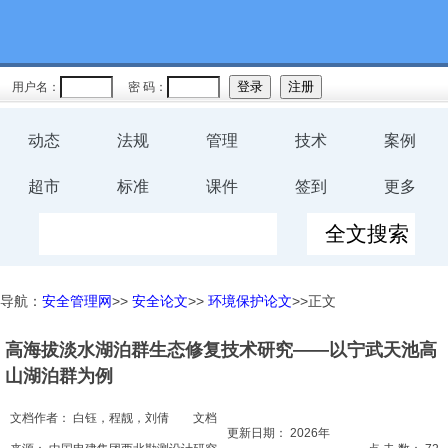
教育
规程
用户名：
密 码：
预案
动态
法规
管理
技术
案例
评价
超市
标准
课件
签到
更多
工伤
职业卫
导航：
安全管理网
>>
安全论文
>>
环境保护论文
>>正文
生
高海拔淡水湖泊群生态修复技术研究——以宁武天池高
环保
山湖泊群为例
健康
文档作者：
白钰，程靓，刘倩
文档
更新日期：
2026年
体系