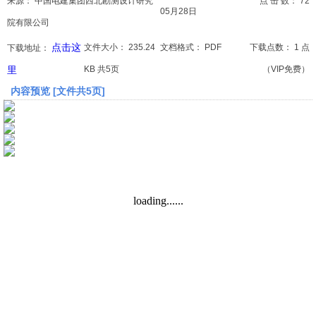
来源：
中国电建集团西北勘测设计研究
点 击 数：
72
05月28日
院有限公司
文档
点击这
文件大小：
235.24
文档格式：
PDF
下载点数：
1 点
下载地址：
论文
里
KB 共5页
（VIP免费）
内容预览 [文件共5页]
常识
工程师
文艺
视频