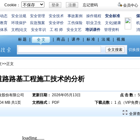
Cookie：
忘记密码
会员中心
动态
安全法规
安全管理
安全技术
事故案例
操作规程
安全标准
煤
教育
环境保护
应急预案
安全评价
工伤保险
职业卫生
文化
|
健康
机
体系
文档
|
论文
安全常识
工 程 师
安全文艺
培训课件
管理资料
消
文
>>正文
道路路基工程施工技术的分析
业股份有限公司
更新日期：
2026年05月13日
点 击 数：
5
.04 MB 共1页
文档格式：
PDF
下载点数：
1 点（VIP免费
全屏