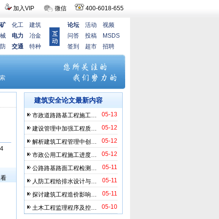
加入VIP
微信
400-6018-655
矿
化工
建筑
论坛
活动
视频
械
电力
冶金
问答
投稿
MSDS
防
交通
特种
签到
超市
招聘
建筑安全论文最新内容
05-13
市政道路路基工程施工…
05-12
建设管理中加强工程质…
05-12
解析建筑工程管理中创…
4
05-12
市政公用工程施工进度…
）
05-11
公路路基路面工程检测…
查看
05-11
人防工程给排水设计与…
05-11
探讨建筑工程造价影响…
05-10
土木工程监理程序及控…