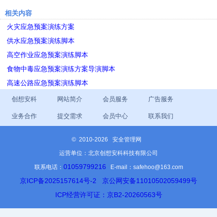
相关内容
火灾应急预案演练方案
供水应急预案演练脚本
高空作业应急预案演练脚本
食物中毒应急预案演练方案导演脚本
高速公路应急预案演练脚本
创想安科
网站简介
会员服务
广告服务
业务合作
提交需求
会员中心
联系我们
©
2010-2026 安全管理网
运营单位：北京创想安科科技有限公司
01059799216
联系电话：
E-mail：safehoo@163.com
京ICP备2025157614号-2
京公网安备11010502059499号
ICP经营许可证：京B2-20260563号