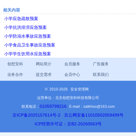
相关内容
小学应急疏散预案
小学抗洪排涝应急预案
小学防溺水事故应急预案
小学食品卫生事故应急预案
小学学生饮用水应急预案
创想安科
网站简介
会员服务
广告服务
业务合作
提交需求
会员中心
联系我们
©
2010-2026 安全管理网
运营单位：北京创想安科科技有限公司
01059799216
联系电话：
E-mail：safehoo@163.com
京ICP备2025157614号-2
京公网安备11010502059499号
ICP经营许可证：京B2-20260563号