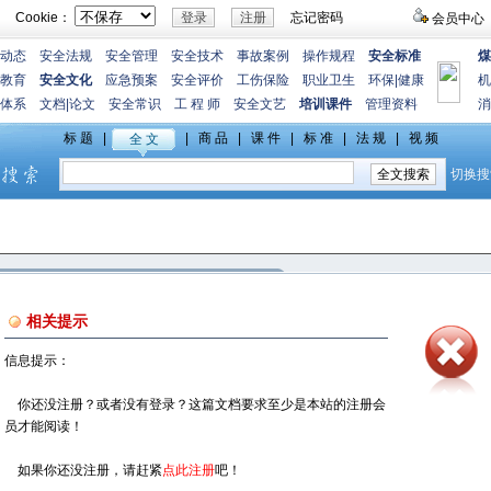
Cookie：
忘记密码
会员中心
动态
安全法规
安全管理
安全技术
事故案例
操作规程
安全标准
煤
教育
安全文化
应急预案
安全评价
工伤保险
职业卫生
环保
|
健康
机
体系
文档
|
论文
安全常识
工 程 师
安全文艺
培训课件
管理资料
消
相关提示
信息提示：
你还没注册？或者没有登录？这篇文档要求至少是本站的注册会
员才能阅读！
如果你还没注册，请赶紧
点此注册
吧！