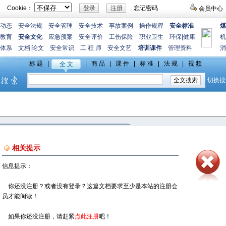
Cookie：
忘记密码
会员中心
动态
安全法规
安全管理
安全技术
事故案例
操作规程
安全标准
煤
教育
安全文化
应急预案
安全评价
工伤保险
职业卫生
环保
|
健康
机
体系
文档
|
论文
安全常识
工 程 师
安全文艺
培训课件
管理资料
消
相关提示
信息提示：
你还没注册？或者没有登录？这篇文档要求至少是本站的注册会
员才能阅读！
如果你还没注册，请赶紧
点此注册
吧！