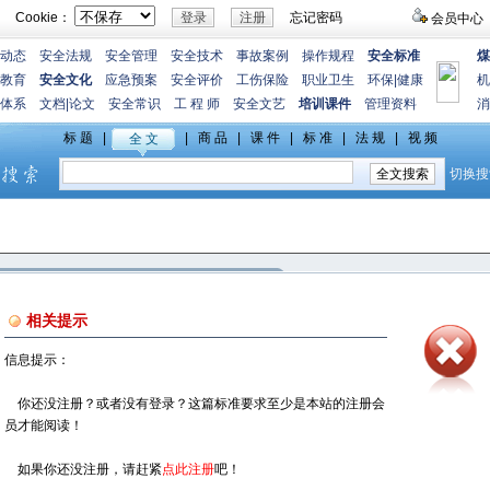
Cookie：
忘记密码
会员中心
动态
安全法规
安全管理
安全技术
事故案例
操作规程
安全标准
煤
教育
安全文化
应急预案
安全评价
工伤保险
职业卫生
环保
|
健康
机
体系
文档
|
论文
安全常识
工 程 师
安全文艺
培训课件
管理资料
消
相关提示
信息提示：
你还没注册？或者没有登录？这篇标准要求至少是本站的注册会
员才能阅读！
如果你还没注册，请赶紧
点此注册
吧！