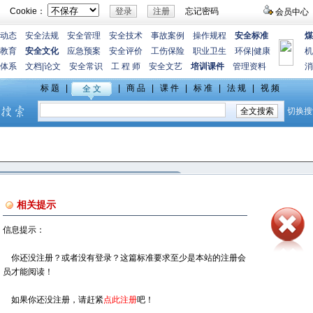
Cookie：
忘记密码
会员中心
动态
安全法规
安全管理
安全技术
事故案例
操作规程
安全标准
煤
教育
安全文化
应急预案
安全评价
工伤保险
职业卫生
环保
|
健康
机
体系
文档
|
论文
安全常识
工 程 师
安全文艺
培训课件
管理资料
消
相关提示
信息提示：
你还没注册？或者没有登录？这篇标准要求至少是本站的注册会
员才能阅读！
如果你还没注册，请赶紧
点此注册
吧！