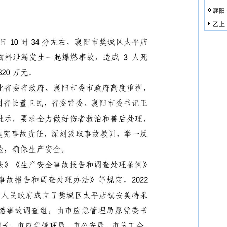
襄阳
乙上