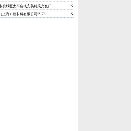
0
市樊城区太平店镇安美特采光瓦厂…
0
（上海）新材料有限公司“6·7”…