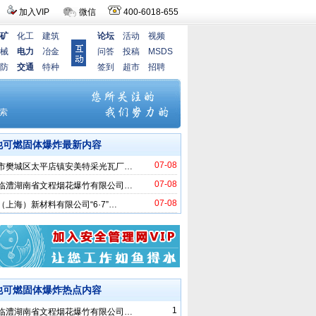
加入VIP
微信
400-6018-655
矿
化工
建筑
论坛
活动
视频
械
电力
冶金
问答
投稿
MSDS
防
交通
特种
签到
超市
招聘
他可燃固体爆炸最新内容
07-08
市樊城区太平店镇安美特采光瓦厂…
07-08
临澧湖南省文程烟花爆竹有限公司…
07-08
（上海）新材料有限公司“6·7”…
他可燃固体爆炸热点内容
1
临澧湖南省文程烟花爆竹有限公司…