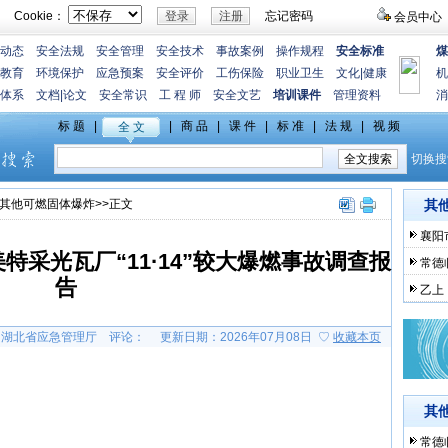
Cookie：
忘记密码
会员中心
动态
安全法规
安全管理
安全技术
事故案例
操作规程
安全标准
煤
教育
环境保护
应急预案
安全评价
工伤保险
职业卫生
文化
|
健康
机
体系
文档
|
论文
安全常识
工 程 师
安全文艺
培训课件
管理资料
消
其他可燃固体爆炸
>>正文
其
襄阳
采光瓦厂“11·14”较大爆燃事故调查报
常德
告
乙上
湖北省应急管理厅
评论：
更新日期：2026年07月08日 ♡
收藏本页
其
常德