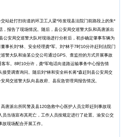
面公交站处打扫街道的环卫工人梁*玲发现县法院门前路段上的朱*
救电话，报告了现场情况。随后，县公安局交巡警大队和高唐派出
，县公安局交巡警大队对现场进行分析后，初步确定肇事车辆为
事长刘*林、安全经理龚*军。刘*林于7时10分许赶到法院门
巡警大队和渝某公交公司通过GPS、查监控的方式开展事故
普通客车。8时10分许，龚*军电话向道路运输事务中心报告情
队接受调查询问。随后刘*林和安全科长蒋*森赶到县公安局交
公安局交巡警大队向县政府、县应急管理局报告情况。
高唐派出所民警及县120急救中心医护人员立即赶到事故现
人员当场宣布其死亡，工作人员按规定进行了处置。渝安公交
事故现场配合开展工作。