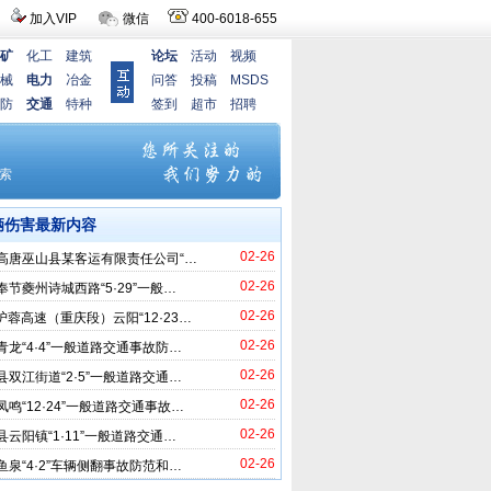
加入VIP
微信
400-6018-655
矿
化工
建筑
论坛
活动
视频
械
电力
冶金
问答
投稿
MSDS
防
交通
特种
签到
超市
招聘
辆伤害最新内容
02-26
高唐巫山县某客运有限责任公司“…
02-26
奉节夔州诗城西路“5·29”一般…
02-26
2沪蓉高速（重庆段）云阳“12·23…
02-26
青龙“4·4”一般道路交通事故防…
02-26
县双江街道“2·5”一般道路交通…
02-26
凤鸣“12·24”一般道路交通事故…
02-26
县云阳镇“1·11”一般道路交通…
02-26
鱼泉“4·2”车辆侧翻事故防范和…