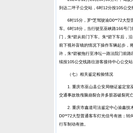
到达二坪子公交站，6时12分按105
6时15分，罗*芝驾驶渝D0**7
车。6时18分，当行驶至巫峡路166号
门，朱*碧从前门下车。朱*碧下车后，
前下视补盲镜的情况下操作车辆起步，将
许，朱*碧被拖行至净坛一路法院门前路
续按105公交线路往游客接待中心公交
（七）相关鉴定检验情况
1. 重庆市巫山县公安局物证鉴定室巫
交通事故致颅脑崩裂合并多脏器破裂死
2. 重庆市鑫道司法鉴定中心渝鑫技术
D0**72大型普通客车灯光信号有效
行车制动有效。