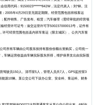
代码：9150023*******842W，法定代表人：刘*林。注
：2005年4月29日至无固定期限。经营范围包括班线客运
）；配件销售、广告发布、租赁；汽车修理（需经审批的经营项
经营许可证号：渝交运管许可字500237000013号，证件有
月19日，许可经营范围包括县内班车客运（限主城区）、公共汽车客
，公司所有车辆由公司股东按持有股份份额出资购买，公司统一
有，车辆运营收益由车辆实际股东所得，维护保养支出由实际股
营驾驶员150人、清币室5人，管理人员共7人，GPS监控室3
，新能源10辆。某公交公司下设办公室、安全科、客运科、财务
驶人罗*芝驾驶渝D0**72大型普通客车从某公交公司出发，6时许