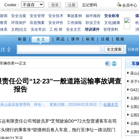
Cookie：
忘记密码
会员中心
新闻
安全法规
安全管理
安全技术
事故案例
操作规程
安全标准
煤
教育
环境保护
应急预案
安全评价
工伤保险
职业卫生
文化
|
健康
机
体系
文档
|
论文
安全常识
工 程 师
安全文艺
培训课件
管理资料
消
车辆伤害
>>正文
车
巫山
任公司“12·23”一般道路运输事故调查
关于
报告
G4
云阳
巫山县应急管理局
评论：
更新日期：2026年02月26日 ♡
收藏本页
云阳
云阳
某客运有限责任公司驾驶员罗*芝驾驶渝D0**72大型普通客车在苟
云阳
头绕行的乘客朱*碧撞倒后卷入车底，拖行至净坛一路法院门
云阳
失约71万元。