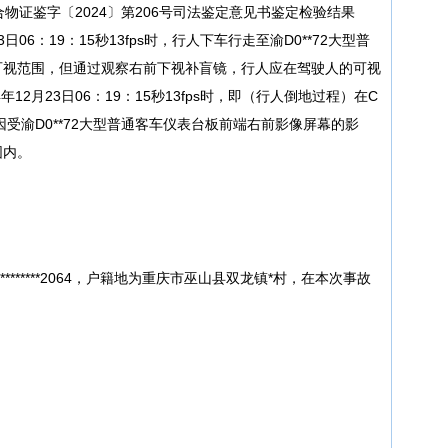
合物证鉴字〔2024〕第206号司法鉴定意见书鉴定检验结果
日06：19：15秒13fps时，行人下车行走至渝D0**72大型普
可视范围，但通过观察右前下视补盲镜，行人应在驾驶人的可视
12月23日06：19：15秒13fps时，即（行人倒地过程）在C
因受渝D0**72大型普通客车仪表台板前端右前影像屏幕的影
围内。
********2064，户籍地为重庆市巫山县双龙镇*村，在本次事故