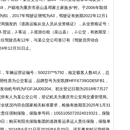
**6769，户籍地为重庆市巫山县邓家土家族乡*村。于2006年取得
B1，2017年驾驶证增驾为A3，驾驶证有效期2022年12月1
理局颁发的《道路运输从业人员从业资格证》，从业资格证号：
类别包括J-货运，J-客运，J-巡游出租（巫山县），J-公交，有效期至：
公司担任驾驶员有12年，与某公交公司签订有《驾驶员劳动合
24年12月31日止。
，车辆运营证编号：500237**5792，核定载客人数40人，总
辆使用性质为公交客运，品牌型号为安凯牌HFF6739GDE5FB1，
7，发动机号码为FGFJAJ00204。初次登记日期为2018年7月27
，登记所有人为某公交公司，登记机关为重庆市公安局交通管理局。
全状况均符合国家相关标准要求，检验有效期至2025年1月31
制保险，保险单号码：1055105072024019321，保险
6月20日；购买有阳光保险集团的道路客运承运人责任保险，保险单
险有效期：2024年6月21日至2025年6月20日。该车事发时运营线路