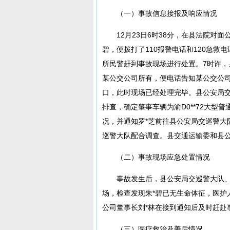
（一）事故信息接报及响应情况
12月23日6时38分，在县法院对
碧，便拨打了110报警电话和120急
所民警赶到事故现场进行处置。7时许
某公交公司所有，便电话告知某公交公司董
口，此时现场已经处理完毕。县公安局交
排查，确定肇事车辆为渝D0**72大型
况，并通知罗*芝前往县公安局交巡警大
巡警大队配合调查。县交通运输委和县
（二）事故现场应急处置情况
事故发生后，县公安局交巡警大队、
场，检查发现朱*碧已无生命体征，医护
公司董事长刘*林在接到通知后及时赶赴
（三）医疗救治及善后情况