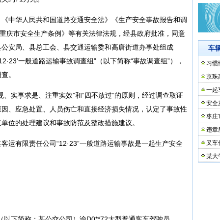
》《中华人民共和国道路交通安全法》《生产安全事故报告和调
《重庆市安全生产条例》等有关法律法规，经县政府批准，同意
县公安局、县总工会、县交通运输委和高唐街道办事处组成
车
2·23’一般道路运输事故调查组”（以下简称“事故调查组”），
习惯
调查。
京珠
一起
规、实事求是、注重实效”和“四不放过”的原则，经过调查取证
安全
原因、应急处置、人员伤亡和直接经济损失情况，认定了事故性
枣庄
任单位的处理建议和事故防范及整改措施建议。
违章
运有限责任公司“12·23”一般道路运输事故是一起生产安全
叉车
某大
以下简称：某公交公司）渝D0**72大型普通客车驾驶员，