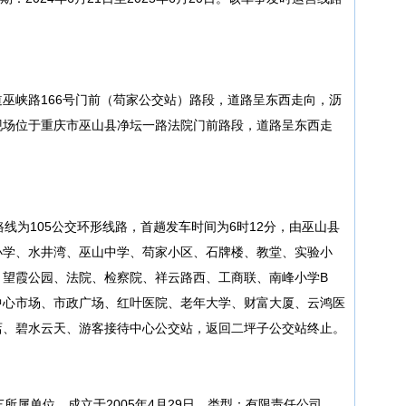
巫峡路166号门前（苟家公交站）路段，道路呈东西走向，沥
现场位于重庆市巫山县净坛一路法院门前路段，道路呈东西走
。
行路线为105公交环形线路，首趟发车时间为6时12分，由巫山县
小学、水井湾、巫山中学、苟家小区、石牌楼、教堂、实验小
、望霞公园、法院、检察院、祥云路西、工商联、南峰小学B
中心市场、市政广场、红叶医院、老年大学、财富大厦、云鸿医
店、碧水云天、游客接待中心公交站，返回二坪子公交站终止。
车所属单位。成立于2005年4月29日，类型：有限责任公司