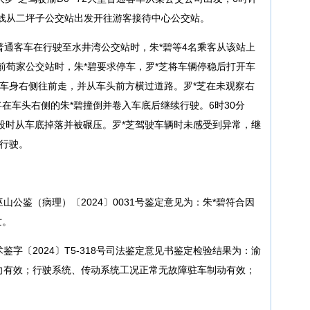
公交线从二坪子公交站出发开往游客接待中心公交站。
2大型普通客车在行驶至水井湾公交站时，朱*碧等4名乘客从该站上
门前苟家公交站时，朱*碧要求停车，罗*芝将车辆停稳后打开车
沿车身右侧往前走，并从车头前方横过道路。罗*芝在未观察右
在车头右侧的朱*碧撞倒并卷入车底后继续行驶。6时30分
段时从车底掉落并被碾压。罗*芝驾驶车辆时未感受到异常，继
站行驶。
山公鉴（病理）〔2024〕0031号鉴定意见为：朱*碧符合因
亡。
鉴字〔2024〕T5-318号司法鉴定意见书鉴定检验结果为：渝
；转向有效；行驶系统、传动系统工况正常无故障驻车制动有效；