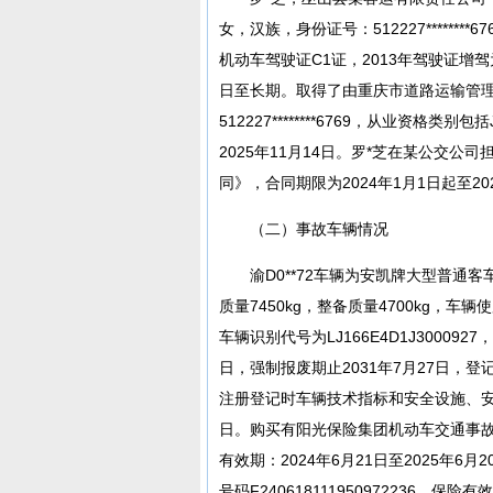
女，汉族，身份证号：512227******
机动车驾驶证C1证，2013年驾驶证增驾为
日至长期。取得了由重庆市道路运输管
512227********6769，从业资格
2025年11月14日。罗*芝在某公交
同》，合同期限为2024年1月1日起至20
（二）事故车辆情况
渝D0**72车辆为安凯牌大型普通客车
质量7450kg，整备质量4700kg，车
车辆识别代号为LJ166E4D1J300092
日，强制报废期止2031年7月27日
注册登记时车辆技术指标和安全设施、安
日。购买有阳光保险集团机动车交通事故责任强
有效期：2024年6月21日至2025年
号码F240618111950972236，保