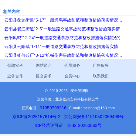
相关内容
云阳县盘龙街道“5·17”一般坍塌事故防范和整改措施落实情况…
云阳县双江街道“2·5”一般道路交通事故防范和整改措施落实情…
云阳凤鸣“12·24”一般道路交通事故防范和整改措施落实情况的…
云阳县云阳镇“1·11”一般道路交通事故防范和整改措施落实情…
云阳县杨何砖厂“3·12”机械伤害事故防范和整改措施落实情况…
创想安科
网站简介
会员服务
广告服务
业务合作
提交需求
会员中心
联系我们
©
2010-2026 安全管理网
运营单位：北京创想安科科技有限公司
01059799216
联系电话：
E-mail：safehoo@163.com
京ICP备2025157614号-2
京公网安备11010502059499号
ICP经营许可证：京B2-20260563号