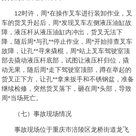
12时许，周*在操作叉车进行装卸作业，叉
车的货叉升起后，周*发现叉车左侧液压油缸故
障，液压杆从液压油缸内冲出，货叉无法下
降，随后周*与孔**停止作业，周*开始排查叉车
故障，让孔**寻来撬棍，周*站上叉车驾驶室顶
部去撬动液压杆底部，试图让液压杆归位，撬
动无果，随后周*走下驾驶室顶部，蹲在举起的
货叉正下方，让孔**拿来扳手和不锈钢盆，准备
继续检修，突然货叉落下，砸在周*头部，导致
周*当场死亡。
（七）事故现场情况
事故现场位于重庆市涪陵区龙桥街道龙飞