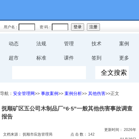
教育
规程
用户名：
密 码：
预案
动态
法规
管理
技术
案例
评价
超市
标准
课件
签到
更多
工伤
职业卫
导航：
安全管理网
>>
事故案例
>>
案例分析
>>
其他伤害
>>正文
生
抚顺矿区五公司木制品厂“6·5”一般其他伤害事故调查
环保
报告
健康
更新时间：
2026年
文档来源：
抚顺市应急管理局
点 击 数：
142
体系