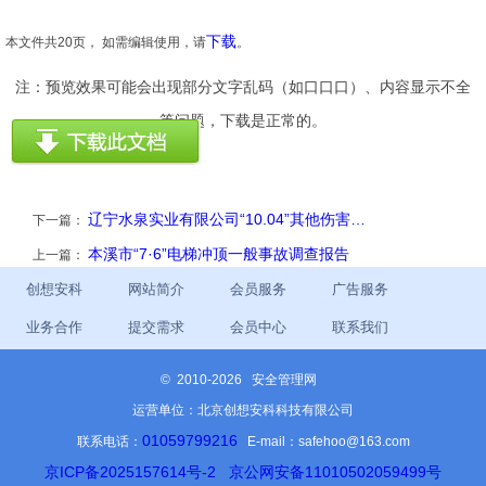
下载
本文件共20页， 如需编辑使用，请
。
注：预览效果可能会出现部分文字乱码（如口口口）、内容显示不全
等问题，下载是正常的。
辽宁水泉实业有限公司“10.04”其他伤害…
下一篇：
本溪市“7·6”电梯冲顶一般事故调查报告
上一篇：
创想安科
网站简介
会员服务
广告服务
业务合作
提交需求
会员中心
联系我们
©
2010-2026 安全管理网
运营单位：北京创想安科科技有限公司
01059799216
联系电话：
E-mail：safehoo@163.com
京ICP备2025157614号-2
京公网安备11010502059499号