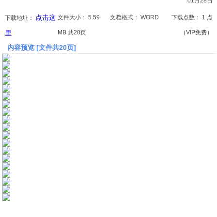
01月28日
点击这
文件大小：
5.59
文档格式：
WORD
下载点数：
1 点
下载地址：
文档
里
MB 共20页
（VIP免费）
论文
内容预览 [文件共20页]
常识
工程师
文艺
视频