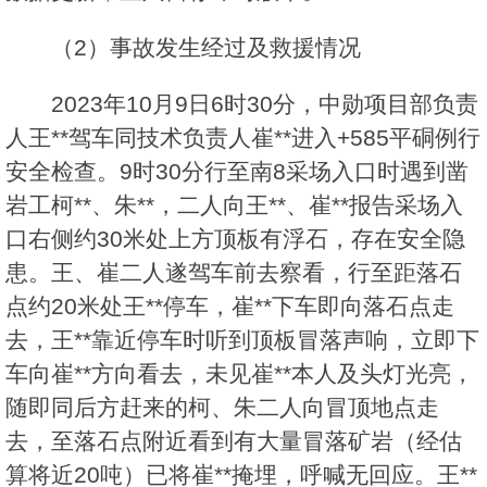
（2）事故发生经过及救援情况
2023年10月9日6时30分，中勋项目部负责
人王**驾车同技术负责人崔**进入+585平硐例行
安全检查。9时30分行至南8采场入口时遇到凿
岩工柯**、朱**，二人向王**、崔**报告采场入
口右侧约30米处上方顶板有浮石，存在安全隐
患。王、崔二人遂驾车前去察看，行至距落石
点约20米处王**停车，崔**下车即向落石点走
去，王**靠近停车时听到顶板冒落声响，立即下
车向崔**方向看去，未见崔**本人及头灯光亮，
随即同后方赶来的柯、朱二人向冒顶地点走
去，至落石点附近看到有大量冒落矿岩（经估
算将近20吨）已将崔**掩埋，呼喊无回应。王**