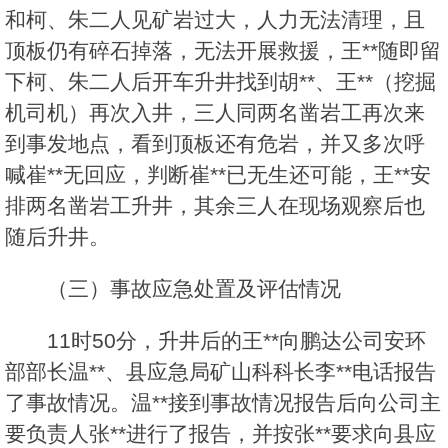
和柯、朱二人见矿岩过大，人力无法清理，且
顶板仍有碎石掉落，无法开展救援，王**随即留
下柯、朱二人后开车升井找到胡**、王**（挖掘
机司机）再次入井，三人同两名凿岩工再次来
到事发地点，看到顶板还有危岩，并又多次呼
喊崔**无回应，判断崔**已无生还可能，王**安
排两名凿岩工升井，其余三人在现场观察后也
随后升井。
（三）事故应急处置及评估情况
11时50分，升井后的王**向鹏达公司安环
部部长温**、县应急局矿山科科长李**电话报告
了事故情况。温**接到事故情况报告后向公司主
要负责人张**进行了报告，并按张**要求向县应