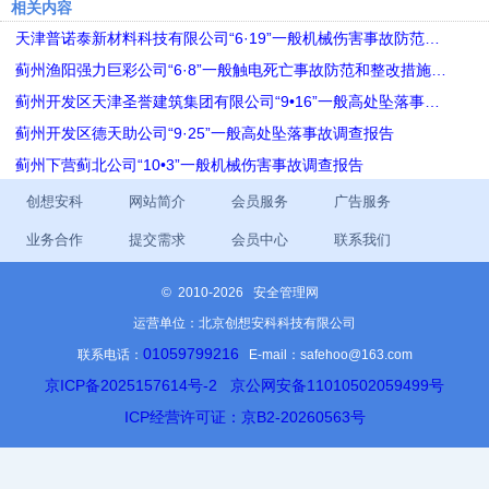
相关内容
天津普诺泰新材料科技有限公司“6·19”一般机械伤害事故防范…
蓟州渔阳强力巨彩公司“6·8”一般触电死亡事故防范和整改措施…
蓟州开发区天津圣誉建筑集团有限公司“9•16”一般高处坠落事…
蓟州开发区德天助公司“9·25”一般高处坠落事故调查报告
蓟州下营蓟北公司“10•3”一般机械伤害事故调查报告
创想安科
网站简介
会员服务
广告服务
业务合作
提交需求
会员中心
联系我们
©
2010-2026 安全管理网
运营单位：北京创想安科科技有限公司
01059799216
联系电话：
E-mail：safehoo@163.com
京ICP备2025157614号-2
京公网安备11010502059499号
ICP经营许可证：京B2-20260563号