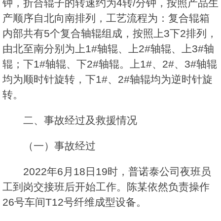
钟，折合辊子的转速约为4转/分钟，按照产品生
产顺序自北向南排列，工艺流程为：复合辊箱
内部共有5个复合轴辊组成，按照上3下2排列，
由北至南分别为上1#轴辊、上2#轴辊、上3#轴
辊；下1#轴辊、下2#轴辊。上1#、2#、3#轴辊
均为顺时针旋转，下1#、2#轴辊均为逆时针旋
转。
二、事故经过及救援情况
（一）事故经过
2022年6月18日19时，普诺泰公司夜班员
工到岗交接班后开始工作。陈某依然负责操作
26号车间T12号纤维成型设备。