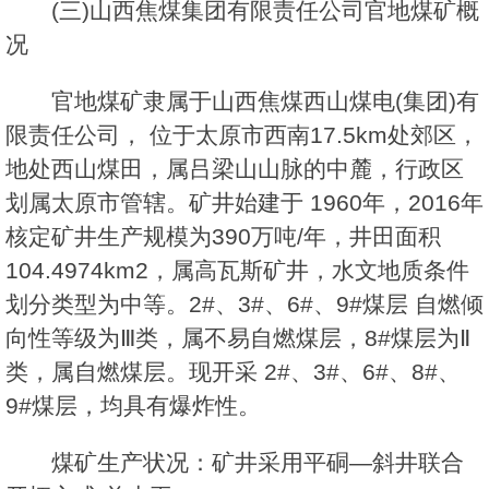
(三)山西焦煤集团有限责任公司官地煤矿概
况
官地煤矿隶属于山西焦煤西山煤电(集团)有
限责任公司， 位于太原市西南17.5km处郊区，
地处西山煤田，属吕梁山山脉的中麓，行政区
划属太原市管辖。矿井始建于 1960年，2016年
核定矿井生产规模为390万吨/年，井田面积
104.4974km2，属高瓦斯矿井，水文地质条件
划分类型为中等。2#、3#、6#、9#煤层 自燃倾
向性等级为Ⅲ类，属不易自燃煤层，8#煤层为Ⅱ
类，属自燃煤层。现开采 2#、3#、6#、8#、
9#煤层，均具有爆炸性。
煤矿生产状况：矿井采用平硐—斜井联合