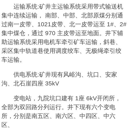
运输系统:矿井主运输系统采用带式输送机
集中连续运输， 南部、中部、北部原煤分别通
过南一皮带、1021皮带、北一皮带运至 1#、2#
集中煤仓，通过 970 主皮带运至地面。井下辅
助运输系统采用电机车牵引矿车运输，斜巷、
采区集中轨道巷使用调度绞车、无极绳牵引绞
车运输。
供电系统:矿井现有风峪沟、坑口、安家
沟、北石崖四座 35kV
变电站，九院坑口建有 1座 6kV开闭所，
全部为双回路分列运行。井下现有六个变电
所，分别是南五区、南六区、中四区、中六
区、