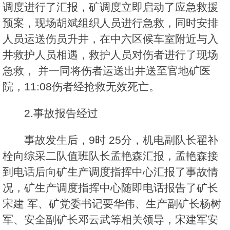
调度进行了汇报，矿调度立即启动了应急救援
预案，现场胡斌组织人员进行急救，同时安排
人员运送伤员升井，在中六区候车室附近与入
井救护人员相遇，救护人员对伤者进行了现场
急救， 并一同将伤者运送出井送至官地矿医
院，11:08伤者经抢救无效死亡。
2.事故报告经过
事故发生后，9时 25分，机电副队长翟补
栓向综采二队值班队长孟艳森汇报，孟艳森接
到电话后向矿生产调度指挥中心汇报了事故情
况，矿生产调度指挥中心随即电话报告了矿长
宋建 军、矿党委书记要华伟、生产副矿长杨树
军、安全副矿长邓云武等相关领导，宋建军安