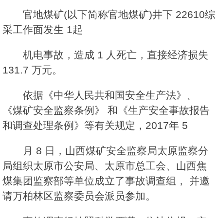
官地煤矿(以下简称官地煤矿)井下 22610综
采工作面发生 1起
机电事故，造成 1 人死亡，直接经济损失
131.7 万元。
依据《中华人民共和国安全生产法》、
《煤矿安全监察条例》 和《生产安全事故报告
和调查处理条例》等有关规定，2017年 5
月 8 日，山西煤矿安全监察局太原监察分
局组织太原市公安局、太原市总工会、山西焦
煤集团监察部等单位成立了事故调查组， 并邀
请万柏林区监察委员会派员参加。