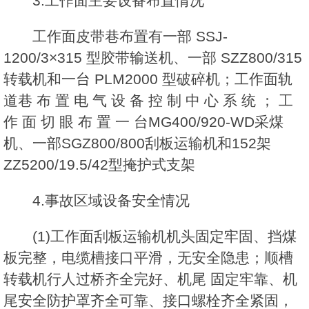
3.工作面主要设备布置情况
工作面皮带巷布置有一部 SSJ-
1200/3×315 型胶带输送机、一部 SZZ800/315
转载机和一台 PLM2000 型破碎机；工作面轨
道巷 布 置 电 气 设 备 控 制 中 心 系 统 ； 工
作 面 切 眼 布 置 一 台MG400/920-WD采煤
机、一部SGZ800/800刮板运输机和152架
ZZ5200/19.5/42型掩护式支架
4.事故区域设备安全情况
(1)工作面刮板运输机机头固定牢固、挡煤
板完整，电缆槽接口平滑，无安全隐患；顺槽
转载机行人过桥齐全完好、机尾 固定牢靠、机
尾安全防护罩齐全可靠、接口螺栓齐全紧固，