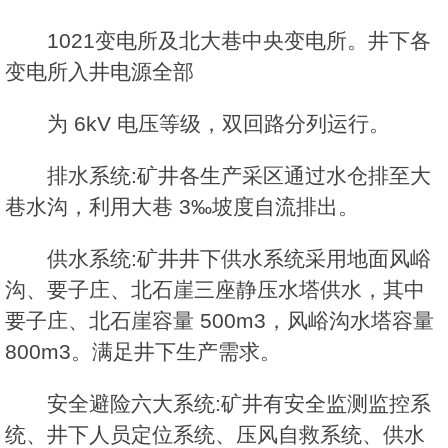
1021变电所及北大巷中央变电所。井下各
变电所入井电源全部
为 6kV 电压等级，双回路分列运行。
排水系统:矿井各生产采区通过水仓排至大
巷水沟，利用大巷 3‰坡度自流排出。
供水系统:矿井井下供水系统采用地面风峪
沟、要子庄、北石崖三座静压水塔供水，其中
要子庄、北石崖容量 500m3，风峪沟水塔容量
800m3。满足井下生产需求。
安全避险六大系统:矿井有安全监测监控系
统、井下人员定位系统、压风自救系统、供水