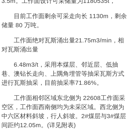
3.5m。工作面设计可采储量为1180535t，
目前工作面剩余可采走向长 1130m，剩余
储量 80 万吨。
工作面绝对瓦斯涌出量21.75m3/min，相
对瓦斯涌出量
6.48m3/t，采用本煤层、邻近层、低抽
巷、澳钻长走向、上隅角埋管等抽采瓦斯方式
进行瓦斯抽采，目前抽采率71.86%。
工作面相邻区域东北侧为 22608工作面采
空区，工作面西南侧均为未采区域。西北侧为
中六区材料斜坡，行人斜坡。2#煤层与3#煤层
间距约12.05m。(详见附表)