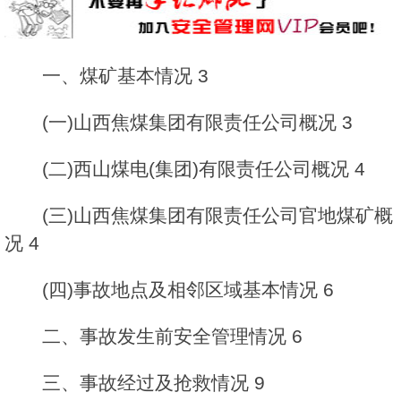
一、煤矿基本情况 3
(一)山西焦煤集团有限责任公司概况 3
(二)西山煤电(集团)有限责任公司概况 4
(三)山西焦煤集团有限责任公司官地煤矿概
况 4
(四)事故地点及相邻区域基本情况 6
二、事故发生前安全管理情况 6
三、事故经过及抢救情况 9