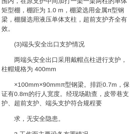
围内，在原支护中间加打一架一梁两柱的单体
矩型棚，棚距为 1.0 m，棚梁选用金属π型钢
梁，棚腿选用液压单体支柱，超前支护齐全有
效。
(3)端头安全出口支护情况
两端头安全出口采用戴帽点柱进行支护，
柱帽规格为 400mm
×100mm×90mmπ型钢梁。排距0.7m，保
证有0.8m的行人宽度。经现场勘查，皮带巷支
护、超前支护、端头支护符合规程要
求，无安全隐患。