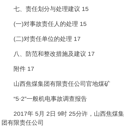
七、责任划分与处理建议 15
(一)对事故责任人的处理 15
(二)对责任单位的处理 17
八、防范和整改措施及建议 17
附件 17
山西焦煤集团有限责任公司官地煤矿
“5·2”一般机电事故调查报告
2017年 5月 2日 9时 25分许，山西焦煤集
团有限责任公司