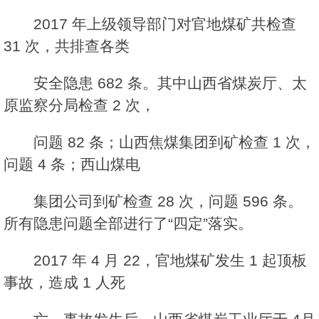
2017 年上级领导部门对官地煤矿共检查
31 次，共排查各类
安全隐患 682 条。其中山西省煤炭厅、太
原监察分局检查 2 次，
问题 82 条；山西焦煤集团到矿检查 1 次，
问题 4 条；西山煤电
集团公司到矿检查 28 次，问题 596 条。
所有隐患问题全部进行了“四定”落实。
2017 年 4 月 22，官地煤矿发生 1 起顶板
事故，造成 1 人死