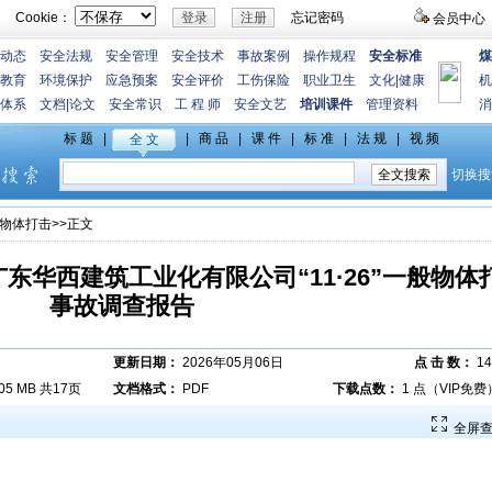
Cookie：
忘记密码
会员中心
动态
安全法规
安全管理
安全技术
事故案例
操作规程
安全标准
煤
教育
环境保护
应急预案
安全评价
工伤保险
职业卫生
文化
|
健康
机
体系
文档
|
论文
安全常识
工 程 师
安全文艺
培训课件
管理资料
消
物体打击
>>正文
东华西建筑工业化有限公司“11·26”一般物体
事故调查报告
更新日期：
2026年05月06日
点 击 数：
14
.05 MB 共17页
文档格式：
PDF
下载点数：
1 点（VIP免费
全屏