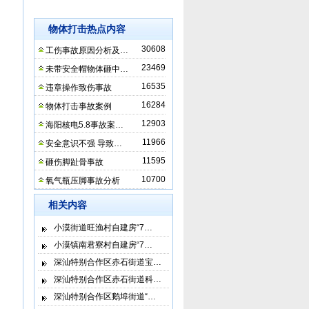
物体打击热点内容
30608
工伤事故原因分析及…
23469
未带安全帽物体砸中…
16535
违章操作致伤事故
16284
物体打击事故案例
12903
海阳核电5.8事故案…
11966
安全意识不强 导致…
11595
砸伤脚趾骨事故
10700
氧气瓶压脚事故分析
相关内容
小漠街道旺渔村自建房“7…
小漠镇南君寮村自建房“7…
深汕特别合作区赤石街道宝…
深汕特别合作区赤石街道科…
深汕特别合作区鹅埠街道“…