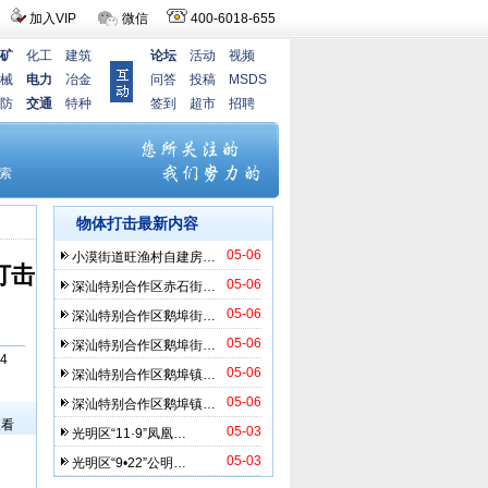
加入VIP
微信
400-6018-655
矿
化工
建筑
论坛
活动
视频
械
电力
冶金
问答
投稿
MSDS
防
交通
特种
签到
超市
招聘
物体打击最新内容
05-06
小漠街道旺渔村自建房…
打击
05-06
深汕特别合作区赤石街…
05-06
深汕特别合作区鹅埠街…
05-06
深汕特别合作区鹅埠街…
4
05-06
深汕特别合作区鹅埠镇…
）
05-06
深汕特别合作区鹅埠镇…
查看
05-03
光明区“11·9”凤凰…
05-03
光明区“9•22”公明…