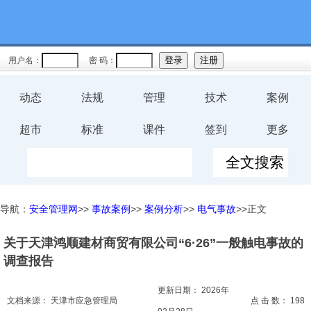
教育
规程
用户名：
密 码：
预案
动态
法规
管理
技术
案例
评价
超市
标准
课件
签到
更多
工伤
职业卫
导航：
安全管理网
>>
事故案例
>>
案例分析
>>
电气事故
>>正文
生
关于天津鸿顺建材商贸有限公司“6·26”一般触电事故的
环保
调查报告
健康
更新日期：
2026年
文档来源：
天津市应急管理局
点 击 数：
198
体系