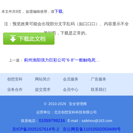
下载
本文件共9页， 如需编辑使用，请
。
注：预览效果可能会出现部分文字乱码（如口口口）、内容显示不全
等问题，下载是正常的。
蓟州渔阳强力巨彩公司“6·8”一般触电死…
上一篇：
创想安科
网站简介
会员服务
广告服务
业务合作
提交需求
会员中心
联系我们
©
2010-2026 安全管理网
运营单位：北京创想安科科技有限公司
01059799216
联系电话：
E-mail：safehoo@163.com
京ICP备2025157614号-2
京公网安备11010502059499号