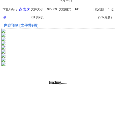
02月28日
点击这
文件大小：
927.69
文档格式：
PDF
下载点数：
1 点
下载地址：
文档
里
KB 共9页
（VIP免费）
论文
内容预览 [文件共9页]
常识
工程师
文艺
视频