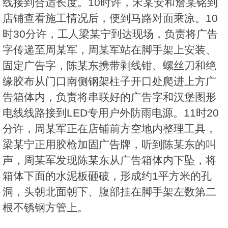
线接到合适长度。10时许，宋某安和詹某铭到
店铺查看施工情况后，便到马路对面乘凉。10
时30分许，工人梁某宁到达现场，负责将广告
字传递至周某军，周某军站在脚手架上安装、
固定广告字，陈某东携带剥线钳、螺丝刀和绝
缘胶布从门口南侧钢架柱子开口处爬进上方广
告箱体内，负责将串联好的广告字和汉堡图形
电线线路接到LED专用户外防雨电源。11时20
分许，周某军正在店铺前方空地内整理工具，
梁某宁正用胶枪加固广告牌，听到陈某东的叫
声，周某军发现陈某东从广告箱体内下坠，将
箱体下面的水泥板砸破，形成约1平方米的孔
洞，头朝北面朝下、腹部挂在脚手架左数第二
根不锈钢方管上。