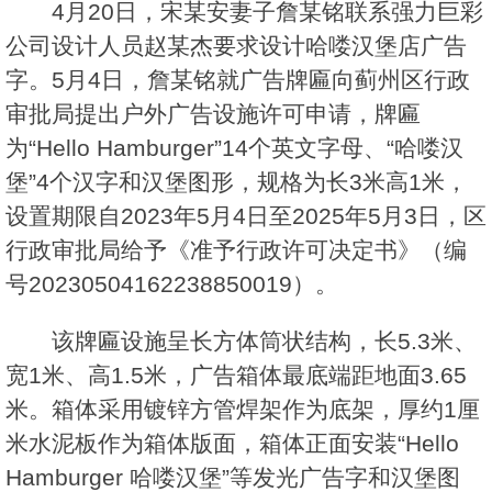
4月20日，宋某安妻子詹某铭联系强力巨彩
公司设计人员赵某杰要求设计哈喽汉堡店广告
字。5月4日，詹某铭就广告牌匾向蓟州区行政
审批局提出户外广告设施许可申请，牌匾
为“Hello Hamburger”14个英文字母、“哈喽汉
堡”4个汉字和汉堡图形，规格为长3米高1米，
设置期限自2023年5月4日至2025年5月3日，区
行政审批局给予《准予行政许可决定书》（编
号20230504162238850019）。
该牌匾设施呈长方体筒状结构，长5.3米、
宽1米、高1.5米，广告箱体最底端距地面3.65
米。箱体采用镀锌方管焊架作为底架，厚约1厘
米水泥板作为箱体版面，箱体正面安装“Hello
Hamburger 哈喽汉堡”等发光广告字和汉堡图