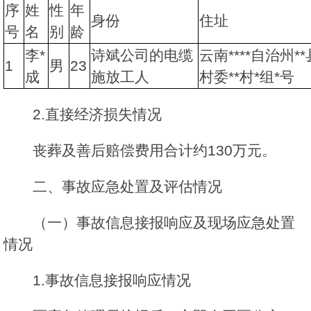
序
姓
性
年
身份
住址
号
名
别
龄
李*
诗斌公司的电缆
云南****自治州**县
1
男
23
成
施放工人
村委**村*组*号
2.直接经济损失情况
丧葬及善后赔偿费用合计约130万元。
二、事故应急处置及评估情况
（一）事故信息接报响应及现场应急处置
情况
1.事故信息接报响应情况