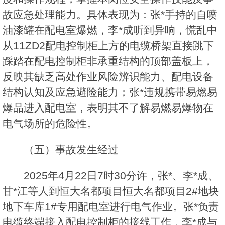
故应急处理能力。具体表现为：张*手持的自喷
油漆罐在配电室爆燃，李*成听到异响，慌乱中
从11ZD2配电控制柜上方的电缆桥架直接跳下
踩踏在配电控制柜非承重结构的顶部盖板上，
反映其缺乏高处作业风险辨识能力、配电设备
结构认知及应急避险能力；张*违规携带易燃易
爆品进入配电室，表明其不了解易燃易爆物在
电气场所的危险性。
（五）事故发生经过
2025年4月22日7时30分许，张*、李*成、
甘*江等人到恒大名都项目恒大名都项目2#地块
地下车库1#专用配电室进行电气作业。张*负责
电缆终端接入配电控制柜的接线工作，李*成与