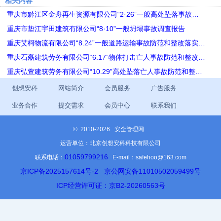
相关内容
重庆市黔江区金舟再生资源有限公司“2·26”一般高处坠落事故…
重庆市垫江宇田建筑有限公司“8·10”一般坍塌事故调查报告
重庆艾柯物流有限公司“8.24”一般道路运输事故防范和整改落实…
重庆石磊建筑劳务有限公司“6.17”物体打击亡人事故防范和整改…
重庆弘萱建筑劳务有限公司“10.29”高处坠落亡人事故防范和整…
创想安科
网站简介
会员服务
广告服务
业务合作
提交需求
会员中心
联系我们
©
2010-2026 安全管理网
运营单位：北京创想安科科技有限公司
01059799216
联系电话：
E-mail：safehoo@163.com
京ICP备2025157614号-2
京公网安备11010502059499号
ICP经营许可证：京B2-20260563号