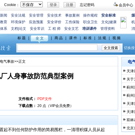
Cookie：
忘记密码
会员中心
新闻
安全法规
安全管理
安全技术
事故案例
操作规程
安全标准
煤
教育
环境保护
应急预案
安全评价
工伤保险
职业卫生
文化
|
健康
机
体系
文档
|
论文
安全常识
工 程 师
安全文艺
培训课件
管理资料
消
电气事故
>>正文
电
天津
发电厂人身事故防范典型案例
关于
蓟州
蓟州
文件格式：
PDF文件
天津
下载点数：
20 点（VIP会员免费）
天津
双林农
北京
置起不到任何防护作用的简易围栏，一清理积煤人员从起