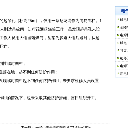
电
触电
的起吊孔（标高25m），仅用一条尼龙绳作为简易围栏。1
金陵
等人到达吊砣间，进行疏通落煤筒工作，虽发现起吊孔未设
电焊
工作人员用大锤砸落煤筒，岳某为躲避大锤后退时，从起
触电
死亡。
甘肃
检修
的刚性临时围栏；
电焊
，垂落在地，起不到任何防护作用；
用电
虽发现临时围栏起不到任何防护作用，未要求检修人员设置
护作用的情况下，也未采取其他防护措施，盲目组织开工。
下一篇：
一起由于走错间隔造成CT接地的事故