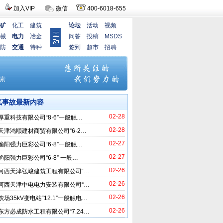
加入VIP
微信
400-6018-655
矿
化工
建筑
论坛
活动
视频
械
电力
冶金
问答
投稿
MSDS
防
交通
特种
签到
超市
招聘
气事故最新内容
02-28
厚重科技有限公司“8·6”一般触…
02-28
天津鸿顺建材商贸有限公司“6·2…
02-27
渔阳强力巨彩公司“6·8”一般触…
02-27
渔阳强力巨彩公司“6·8” 一般…
02-26
河西天津弘峻建筑工程有限公司“…
02-26
河西天津中电电力安装有限公司“…
02-26
场35kV变电站“12.1”一般触电…
02-26
东方必成防水工程有限公司“7.24…