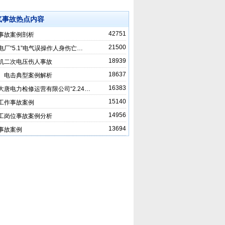
气事故热点内容
42751
事故案例剖析
21500
电厂“5.1”电气误操作人身伤亡…
18939
机二次电压伤人事故
18637
、电击典型案例解析
16383
大唐电力检修运营有限公司“2.24…
15140
工作事故案例
14956
工岗位事故案例分析
13694
事故案例