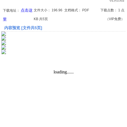
01月23日
点击这
文件大小：
196.96
文档格式：
PDF
下载点数：
1 点
下载地址：
文档
里
KB 共5页
（VIP免费）
论文
内容预览 [文件共5页]
常识
工程师
文艺
视频