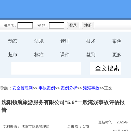
教育
规程
用户名：
密 码：
预案
动态
法规
管理
技术
案例
评价
超市
标准
课件
签到
更多
工伤
职业卫
导航：
安全管理网
>>
事故案例
>>
案例分析
>>
淹溺事故
>>正文
生
沈阳领航旅游服务有限公司“5.6”一般淹溺事故评估报
环保
告
健康
更新时间：
2026年
文档来源：
沈阳市应急管理局
点 击 数：
178
体系