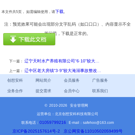
下载
本文件共5页， 如需编辑使用，请
。
注：预览效果可能会出现部分文字乱码（如口口口）、内容显示不全
等问题，下载是正常的。
辽宁天时水产养殖有限公司“6·10”较大…
下一篇：
辽中区老大房镇“3·9”较大淹溺事故整改…
上一篇：
创想安科
网站简介
会员服务
广告服务
业务合作
提交需求
会员中心
联系我们
©
2010-2026 安全管理网
运营单位：北京创想安科科技有限公司
01059799216
联系电话：
E-mail：safehoo@163.com
京ICP备2025157614号-2
京公网安备11010502059499号