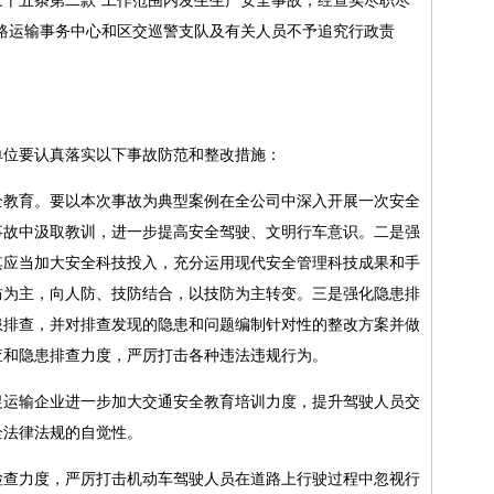
路运输事务中心和区交巡警支队及有关人员不予追究行政责
单位要认真落实以下事故防范和整改措施：
全教育。要以本次事故为典型案例在全公司中深入开展一次安全
事故中汲取教训，进一步提高安全驾驶、文明行车意识。二是强
其应当加大安全科技投入，充分运用现代安全管理科技成果和手
防为主，向人防、技防结合，以技防为主转变。三是强化隐患排
患排查，并对排查发现的隐患和问题编制针对性的整改方案并做
查和隐患排查力度，严厉打击各种违法违规行为。
促运输企业进一步加大交通安全教育培训力度，提升驾驶人员交
全法律法规的自觉性。
检查力度，严厉打击机动车驾驶人员在道路上行驶过程中忽视行