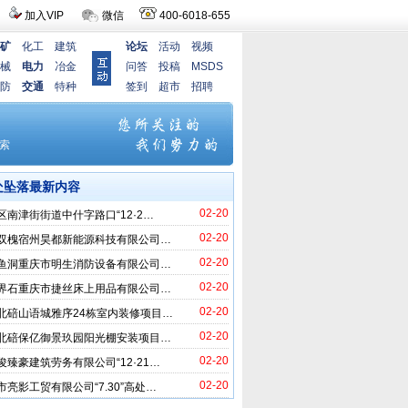
加入VIP
微信
400-6018-655
矿
化工
建筑
论坛
活动
视频
械
电力
冶金
问答
投稿
MSDS
防
交通
特种
签到
超市
招聘
处坠落最新内容
02-20
区南津街街道中什字路口“12·2…
02-20
双槐宿州昊都新能源科技有限公司…
02-20
鱼洞重庆市明生消防设备有限公司…
02-20
界石重庆市捷丝床上用品有限公司…
02-20
北碚山语城雅序24栋室内装修项目…
02-20
北碚保亿御景玖园阳光棚安装项目…
02-20
俊臻豪建筑劳务有限公司“12·21…
02-20
市亮影工贸有限公司“7.30”高处…