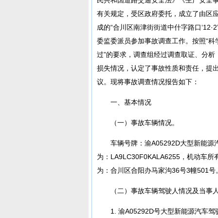
有关规定，受区政府委托，成立了由区
成的“合川区南津街街道中什字路口‘12
委监委派员参加事故调查工作。按照“科
过”的要求，调查组经过调查取证、分析
损失情况，认定了事故性质和责任，提
议。现将事故调查情况报告如下：
一、基本情况
（一）事故车辆情况。
车辆号牌：渝A05292D大型新能源汽
为：LA9LC30F0KALA6255，
为：合川区合阳办马家沟36号3幢501号
（二）事故车辆驾驶人情况及当事
1. 渝A05292D号大型新能源汽