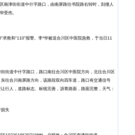
川区南津街街道中什字路口，由南屏路往书院路右转时，刮撞人
*华受伤。
”求救和“110”报警。李*华被送合川区中医院急救，于当日11
。
津街街道中什字路口，路口南往合川区中医院方向，北往合川区
，东往合川南屏路方向，该路段双向四车道，路口有交通信号
避让行人，道路标志、标线完善，沥青路面，路面完整，天气：
济损失
1022619620710****，户籍地：合川区南津街街道。