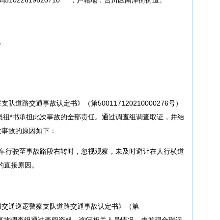
。
道路交通事故认定书》（第500117120210000276号）
驶员祖*书承担此次事故的全部责任。通过调查组调查取证，并结
次事故的原因如下：
源汽车行驶至事故路段右转时，忽视观察，未及时避让在人行横道
的直接原因。
局交通巡逻警察支队道路交通事故认定书》（第
分析认定和事故调查组通过查阅资料、询问相关人员情况，未发现合瑞运