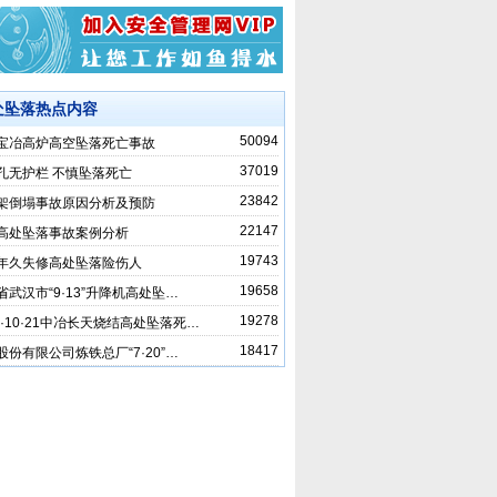
处坠落热点内容
50094
27宝冶高炉高空坠落死亡事故
37019
孔无护栏 不慎坠落死亡
23842
架倒塌事故原因分析及预防
22147
高处坠落事故案例分析
19743
年久失修高处坠落险伤人
19658
省武汉市“9·13”升降机高处坠…
19278
08·10·21中冶长天烧结高处坠落死…
18417
股份有限公司炼铁总厂“7·20”…