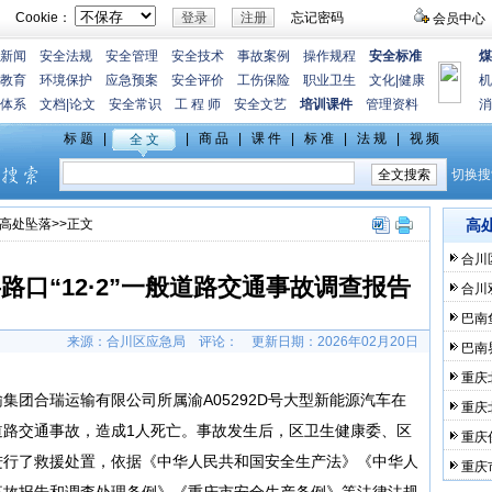
Cookie：
忘记密码
会员中心
新闻
安全法规
安全管理
安全技术
事故案例
操作规程
安全标准
煤
教育
环境保护
应急预案
安全评价
工伤保险
职业卫生
文化
|
健康
机
体系
文档
|
论文
安全常识
工 程 师
安全文艺
培训课件
管理资料
消
高处坠落
>>正文
高
合川
口“12·2”一般道路交通事故调查报告
合川
巴南
来源：合川区应急局
评论：
更新日期：
2026年02月20日
巴南
重庆
运输集团合瑞运输有限公司所属渝A05292D号大型新能源汽车在
重庆
道路交通事故，造成1人死亡。事故发生后，区卫生健康委、区
重庆
进行了救援处置，依据《中华人民共和国安全生产法》《中华人
重庆
事故报告和调查处理条例》《重庆市安全生产条例》等法律法规