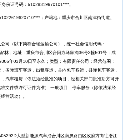
证号码：51028319670101****。
1022619620710****；户籍地：重庆市合川区南津街街道。
限公司（以下简称合瑞运输公司），统一社会信用代码：
表人：杨*林；地址：重庆市合川区合阳办马家沟36号3幢501号；成
：2005年03月10日至永久；类型：有限责任公司；经营范围：
运，省际班车客运，出租客运，县内包车客运，县际包车客运，
），汽车租赁（依法须经批准的项目，经相关部门批准后方可开
准文件或许可证件为准） 一般项目：停车服务（除依法须经
展经营活动）。
渝A05292D大型新能源汽车沿合川区南屏路由区政府方向往涪江