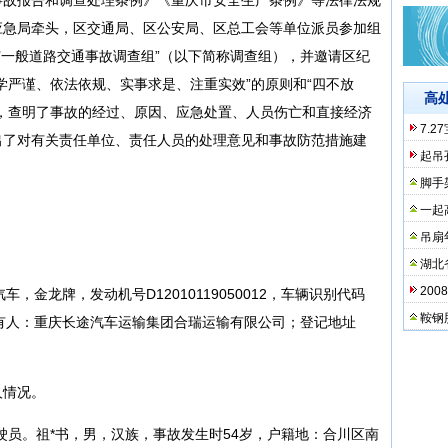
应急局牵头，区交通局、区公安局、区总工会等单位派员参加组
·2’一般道路交通事故调查组”（以下简称调查组），并邀请区纪
学严谨、依法依规、实事求是、注重实效”的原则和“四不放
高
，查明了事故的经过、原因、应急处置、人员伤亡和直接经济
7.
出了对有关责任单位、责任人员的处理意见和事故防范措施建
起吊
脚手
一起
吊扇
湖北
20
车，金龙牌，发动机号D12010119050012，车辆识别代码
鞍钢
机动车所有人：重庆长途汽车运输集团合瑞运输有限公司；登记地址
。
人情况。
车驾驶员。祖*书，男，汉族，事故发生时54岁，户籍地：合川区南