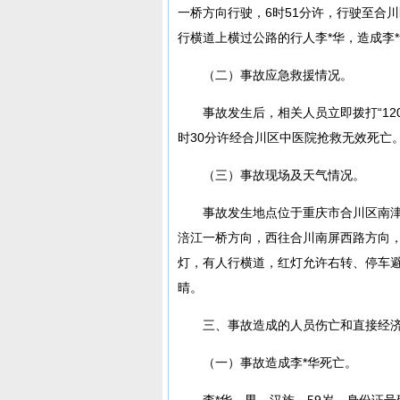
一桥方向行驶，6时51分许，行驶至合
行横道上横过公路的行人李*华，造成李
（二）事故应急救援情况。
事故发生后，相关人员立即拨打“120
时30分许经合川区中医院抢救无效死亡
（三）事故现场及天气情况。
事故发生地点位于重庆市合川区南
涪江一桥方向，西往合川南屏西路方向
灯，有人行横道，红灯允许右转、停车
晴。
三、事故造成的人员伤亡和直接经
（一）事故造成李*华死亡。
李*华，男，汉族，59岁，身份证号码5