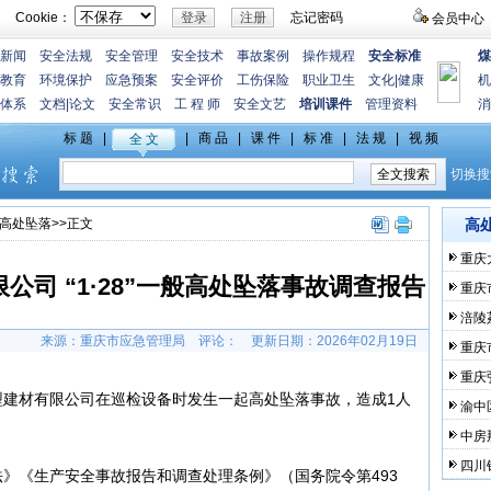
Cookie：
忘记密码
会员中心
新闻
安全法规
安全管理
安全技术
事故案例
操作规程
安全标准
煤
教育
环境保护
应急预案
安全评价
工伤保险
职业卫生
文化
|
健康
机
体系
文档
|
论文
安全常识
工 程 师
安全文艺
培训课件
管理资料
消
高处坠落
>>正文
高
重庆
司 “1·28”一般高处坠落事故调查报告
重庆
涪陵
来源：重庆市应急管理局
评论：
更新日期：
2026年02月19日
重庆
重庆
新型建材有限公司在巡检设备时发生一起高处坠落事故，造成1人
渝中
中房
四川
》《生产安全事故报告和调查处理条例》（国务院令第493