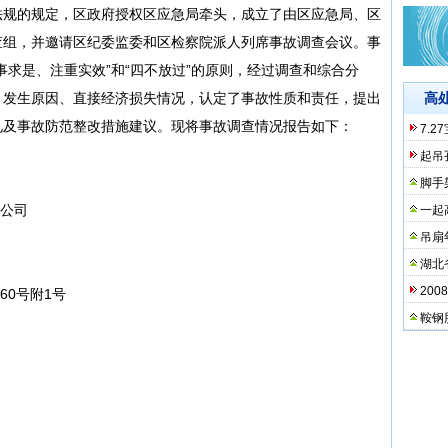
法规的规定，区政府授权区应急局牵头，成立了由区应急局、区
查组，并邀请区纪委监委和区检察院派人列席事故调查会议。事
事求是、注重实效”和“四不放过”的原则，经过调查和综合分
、发生原因、直接经济损失情况，认定了事故性质和责任，提出
高
见及事故防范整改措施建议。现将事故调查情况报告如下：
7.
起吊
脚手
限公司
一起
吊扇
湖北
20
60号附1号
鞍钢