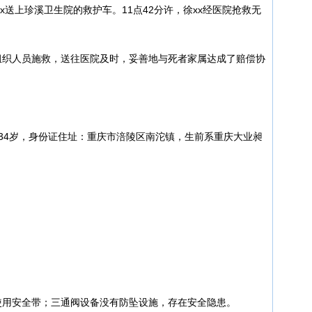
xx送上珍溪卫生院的救护车。11点42分许，徐xx经医院抢救无
组织人员施救，送往医院及时，妥善地与死者家属达成了赔偿协
，34岁，身份证住址：重庆市涪陵区南沱镇，生前系重庆大业昶
使用安全带；三通阀设备没有防坠设施，存在安全隐患。