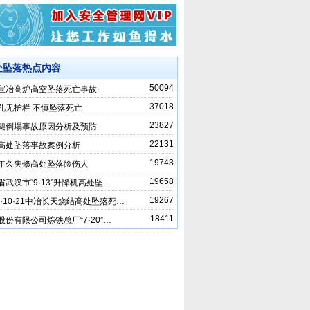
处坠落热点内容
50094
27宝冶高炉高空坠落死亡事故
37018
孔无护栏 不慎坠落死亡
23827
架倒塌事故原因分析及预防
22131
高处坠落事故案例分析
19743
年久失修高处坠落险伤人
19658
省武汉市“9·13”升降机高处坠…
19267
08·10·21中冶长天烧结高处坠落死…
18411
股份有限公司炼铁总厂“7·20”…