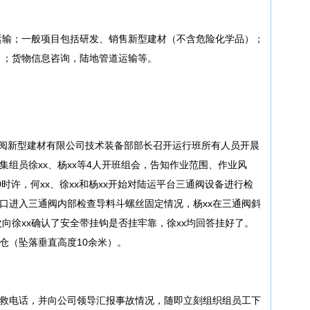
运输；一般项目包括研发、销售新型建材（不含危险化学品）；
）；货物信息咨询，陆地管道运输等。
业昶阅新型建材有限公司技术装备部部长召开运行班所有人员开晨
召集组员徐xx、杨xx等4人开班组会，告知作业范围、作业风
时许，何xx、徐xx和杨xx开始对陆运平台三通阀设备进行检
带口进入三通阀内部检查导料斗螺丝固定情况，杨xx在三通阀斜
次向徐xx确认了安全带挂钩是否挂牢靠，徐xx均回答挂好了。
料仓（坠落垂直高度10余米）。
0急救电话，并向公司领导汇报事故情况，随即立刻组织组员工下