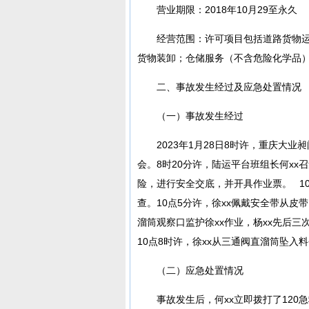
营业期限：2018年10月29至永久
经营范围：许可项目包括道路货物
货物装卸；仓储服务（不含危险化学品
二、事故发生经过及应急处置情况
（一）事故发生经过
2023年1月28日8时许，重庆大
会。8时20分许，陆运平台班组长何xx
险，进行安全交底，并开具作业票。 10
查。10点5分许，徐xx佩戴安全带从皮
溜筒观察口监护徐xx作业，杨xx先后三
10点8时许，徐xx从三通阀直溜筒坠入
（二）应急处置情况
事故发生后，何xx立即拨打了12