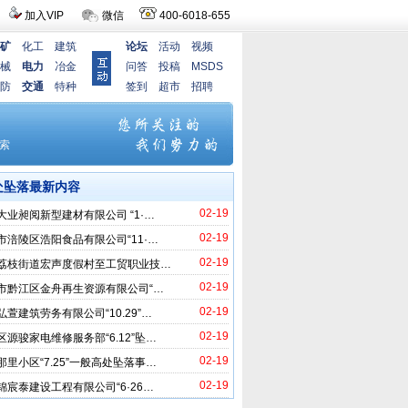
加入VIP
微信
400-6018-655
矿
化工
建筑
论坛
活动
视频
械
电力
冶金
问答
投稿
MSDS
防
交通
特种
签到
超市
招聘
处坠落最新内容
02-19
大业昶阅新型建材有限公司 “1·…
02-19
市涪陵区浩阳食品有限公司“11·…
02-19
荔枝街道宏声度假村至工贸职业技…
02-19
市黔江区金舟再生资源有限公司“…
02-19
弘萱建筑劳务有限公司“10.29”…
02-19
区源骏家电维修服务部“6.12”坠…
02-19
那里小区“7.25”一般高处坠落事…
02-19
锦宸泰建设工程有限公司“6·26…