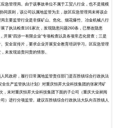
区应急管理局。由于该事故单位不属于工贸八行业，也不是规模
”协同原则，该公司以属地监管为主，故区应急管理局未将该企
理局主要监管行业是非煤矿山、危化、烟花爆竹、冶金机械八行
开展了执法检查101家次，发现隐患问题260条，已整改隐患
划，开展“四涉一有限企业”专项检查以及各项常态化督查；三是
片、安全宣传片，要求企业开展安全教育培训学习。区应急管理
责，未发现追责问责的情形。
镇人民政府，履行日常属地监管责任部门是百胜镇综合行政执法
度安全生产监管执法计划》对重庆恒昇大业科技集团的张家湾矿
1次，未对重庆恒昇大业科技集团下面的子公司（重庆大业昶阅
公司）进行分项监管。建议百胜镇综合行政执法大队向百胜镇人