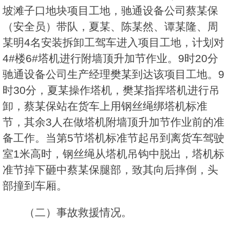
坡滩子口地块项目工地，驰通设备公司蔡某保
（安全员）带队，夏某、陈某然、谭某隆、周
某明4名安装拆卸工驾车进入项目工地，计划对
4#楼6#塔机进行附墙顶升加节作业。9时20分
驰通设备公司生产经理樊某到达该项目工地。9
时30分，夏某操作塔机，樊某指挥塔机进行吊
卸，蔡某保站在货车上用钢丝绳绑塔机标准
节，其余3人在做塔机附墙顶升加节作业前的准
备工作。当第5节塔机标准节起吊到离货车驾驶
室1米高时，钢丝绳从塔机吊钩中脱出，塔机标
准节掉下砸中蔡某保腿部，致其向后摔倒，头
部撞到车厢。
（二）事故救援情况。