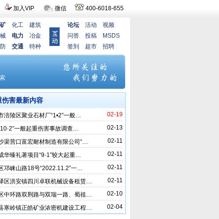
加入VIP
微信
400-6018-655
矿
化工
建筑
论坛
活动
视频
械
电力
冶金
问答
投稿
MSDS
防
交通
特种
签到
超市
招聘
重伤害最新内容
02-19
市涪陵区聚业石材厂“1•2”一般…
02-13
“10·2”一般起重伤害事故调查…
02-11
沙渠营口富宏耐材制造有限公司“…
02-11
成华臻礼著项目“9·1”较大起重…
02-11
邛崃山路18号“2022.11.2”一…
02-11
驿区洪安镇四川卓联机械设备租赁…
02-10
区中环路双荆路与双瑞一路、蜀祖…
02-04
县寒岭镇正皓矿业浓密机建设工程…