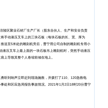
重庆市涪陵区聚业石材厂生产厂长（股东合伙人、生产和安全负责
立将手动液压叉车上的三块石板（每块石板的长、宽、厚为
0多公斤）推送至5米处的雕刻机旁后，曹宁用公司自制的雕刻机专用小
手动液压叉车上最上面的一块石板吊上雕刻机时，突然手动液压
左肩上导致其整个人卷缩前倾在地上。
勇听到响声立即赶到现场施救，并拨打了110、120急救电
处和区应急局报告事故情况。2021年1月2日18时20分曹宁