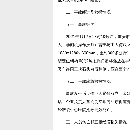
二、事故经过及救援情况
（一）事故经过
2021年1月2日17时10分许，
人、雕刻机操作技师）曹宁与工人何双
1830x1280x 600mm，重约30
型定位钢构单梁2吨地操门吊将叠放在
叉车连同三块石头向后翻倒，压在曹宁
（二）事故应急救援情况
事故发生后，作业人员何双立、余廷
话，企业负责人董克贵立即向江东街道办事
经涪陵中心医院抢救无效死亡。
三、人员伤亡和直接经济损失情况