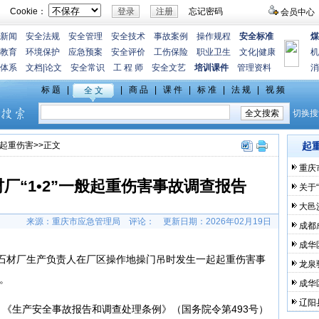
Cookie：
忘记密码
会员中心
新闻
安全法规
安全管理
安全技术
事故案例
操作规程
安全标准
煤
教育
环境保护
应急预案
安全评价
工伤保险
职业卫生
文化
|
健康
机
体系
文档
|
论文
安全常识
工 程 师
安全文艺
培训课件
管理资料
消
起重伤害
>>正文
起
重庆
厂“1•2”一般起重伤害事故调查报告
关于
大邑
来源：重庆市应急管理局
评论：
更新日期：
2026年02月19日
成都
成华区
聚业石材厂生产负责人在厂区操作地操门吊时发生一起起重伤害事
龙泉
。
成华
辽阳
《生产安全事故报告和调查处理条例》（国务院令第493号）