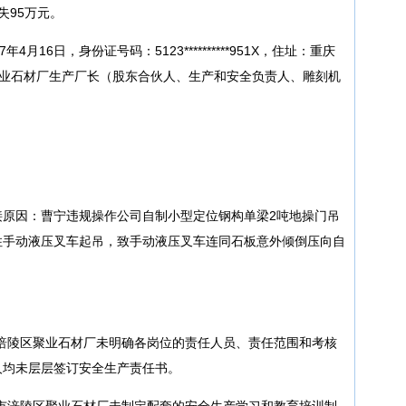
失95万元。
月16日，身份证号码：5123**********951X，住址：重庆
区聚业石材厂生产厂长（股东合伙人、生产和安全负责人、雕刻机
接原因：曹宁违规操作公司自制小型定位钢构单梁2吨地操门吊
住手动液压叉车起吊，致手动液压叉车连同石板意外倾倒压向自
市涪陵区聚业石材厂未明确各岗位的责任人员、责任范围和考核
人均未层层签订安全生产责任书。
庆市涪陵区聚业石材厂未制定配套的安全生产学习和教育培训制