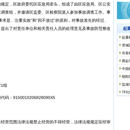
的规定，区政府委托区应急局牵头，组成了由区应急局、区公安
故调查组，并邀请区监委、区检察院派人参加事故调查工作。事
事求是、注重实效”和“四不放过”的原则，对事故发生的经过、
，提出了对责任单位和相关责任人员的处理意见及事故防范整改
起
起重
管城
吊装
两起
中国
朝阳
盐城
1组
TF
9150010206828090X5
述经营范围法律法规禁止经营的不得经营，法律法规规定应经审