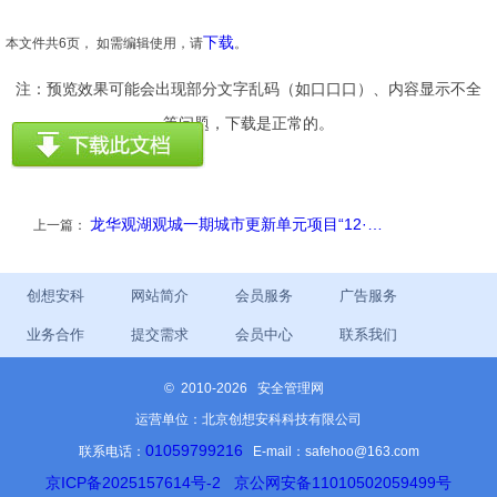
下载
本文件共6页， 如需编辑使用，请
。
注：预览效果可能会出现部分文字乱码（如口口口）、内容显示不全
等问题，下载是正常的。
龙华观湖观城一期城市更新单元项目“12·…
上一篇：
创想安科
网站简介
会员服务
广告服务
业务合作
提交需求
会员中心
联系我们
©
2010-2026 安全管理网
运营单位：北京创想安科科技有限公司
01059799216
联系电话：
E-mail：safehoo@163.com
京ICP备2025157614号-2
京公网安备11010502059499号