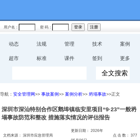
教育
规程
用户名：
密 码：
预案
动态
法规
管理
技术
案例
评价
超市
标准
课件
签到
更多
工伤
职业卫
导航：
安全管理网
>>
事故案例
>>
案例分析
>>
坍塌事故
>>正文
生
深圳市深汕特别合作区鹅埠镇临安里项目“9·23”一般坍
环保
塌事故防范和整改 措施落实情况的评估报告
健康
更新日期：
2026年
文档来源：
深圳市应急管理局
点 击 数：
377
体系