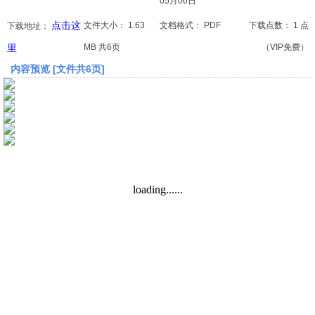
05月06日
点击这
文件大小：
1.63
文档格式：
PDF
下载点数：
1 点
下载地址：
文档
里
MB 共6页
（VIP免费）
论文
内容预览 [文件共6页]
常识
工程师
文艺
视频