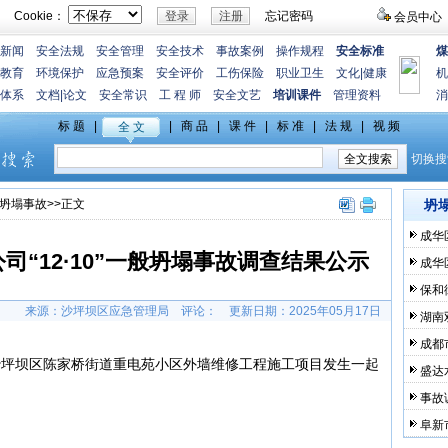
Cookie：
忘记密码
会员中心
新闻
安全法规
安全管理
安全技术
事故案例
操作规程
安全标准
煤
教育
环境保护
应急预案
安全评价
工伤保险
职业卫生
文化
|
健康
机
体系
文档
|
论文
安全常识
工 程 师
安全文艺
培训课件
管理资料
消
坍塌事故
>>正文
坍
成华
“12·10”一般坍塌事故调查结果公示
成华
保和
来源：沙坪坝区应急管理局
评论：
更新日期：
2025年05月17日
湖南双
成都市
左右，沙坪坝区陈家桥街道重电苑小区外墙维修工程施工项目发生一起
盛达
事故
阜新