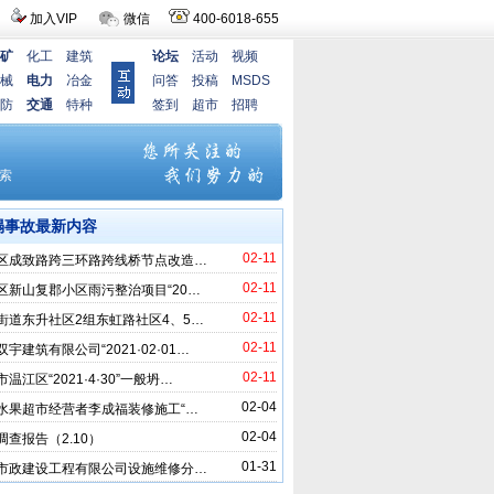
加入VIP
微信
400-6018-655
矿
化工
建筑
论坛
活动
视频
械
电力
冶金
问答
投稿
MSDS
防
交通
特种
签到
超市
招聘
塌事故最新内容
02-11
区成致路跨三环路跨线桥节点改造…
02-11
区新山复郡小区雨污整治项目“20…
02-11
街道东升社区2组东虹路社区4、5…
02-11
宇建筑有限公司“2021·02·01…
02-11
温江区“2021·4·30”一般坍…
02-04
水果超市经营者李成福装修施工“…
02-04
调查报告（2.10）
01-31
市政建设工程有限公司设施维修分…