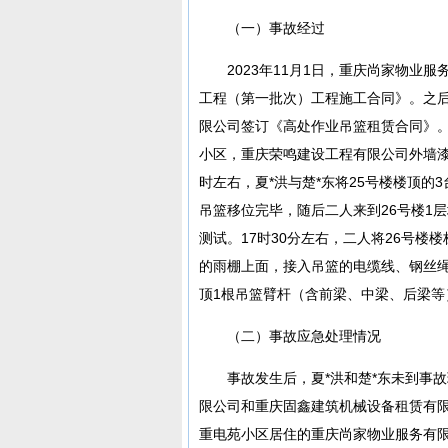
（一）事故经过
2023年11月1日，重庆尚家物
工程（第一批次）工程施工合同》。之
限公司签订《高处作业吊篮租赁合同》。2
小区，重庆荣鸣建设工程有限公司外墙漆班
时左右，夏*洪与楚*东将25号楼楼顶的3
吊篮移位完毕，随后二人来到26号楼1
测试。17时30分左右，二人将26号楼
的雨棚上面，接入吊篮的电缆线、钢丝
顶1根吊篮臂杆（含前梁、中梁、后梁
（二）事故应急处理情况
事故发生后，夏*洪和楚*东未到事
限公司和重庆固鑫建筑机械设备租赁有
重电苑小区居住的重庆尚家物业服务有限