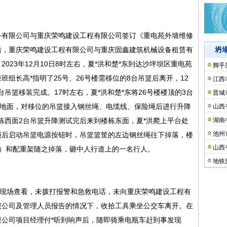
业服务有限公司与重庆荣鸣建设工程有限公司签订《重电苑外墙维修
后，重庆荣鸣建设工程有限公司与重庆固鑫建筑机械设备租赁有
坍
023年12月10日8时左右，夏*洪和楚*东到达沙坪坝区重电苑
脚手
组长高*指明了25号、26号楼需移位的8台吊篮后离开，12
江西
台吊篮移装完成。17时左右，夏*洪和楚*东将26号楼楼顶的3台
晋城
层地面，对移位的吊篮接入钢丝绳、电缆线、保险绳后进行升降
山西
楼栋西面2台吊篮升降测试完后来到楼栋东面，夏*洪爬上平台处
湖南
池州
绳后启动吊篮电源按钮时，吊篮篮筐的左边钢丝绳往下掉落，楼
山西
等）和配重架随之掉落，砸中人行道上的一名行人。
地铁
故现场查看，未拨打报警和急救电话，未向重庆荣鸣建设工程有
限公司及管理人员报告的情况下，收拾工具乘坐公交车离开。在
公司项目经理付*听到响声后，随即骑乘电瓶车赶到事发现