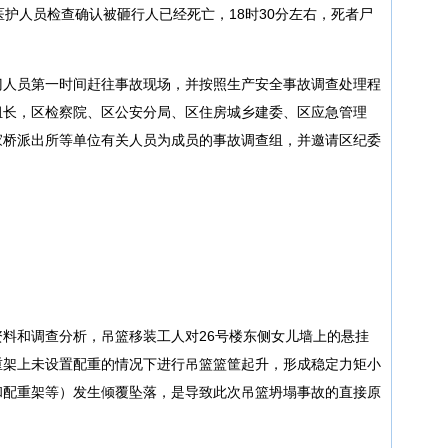
0医护人员检查确认被砸行人已经死亡，18时30分左右，死者尸
门人员第一时间赶往事故现场，并按照生产安全事故调查处理程
组长，区检察院、区公安分局、区住房城乡建委、区应急管理
家桥派出所等单位有关人员为成员的事故调查组，并邀请区纪委
料和调查分析，吊篮移装工人对26号楼东侧女儿墙上的悬挂
重架上未设置配重的情况下进行吊篮篮筐起升，形成稳定力矩小
和配重架等）发生倾覆坠落，是导致此次吊篮坍塌事故的直接原