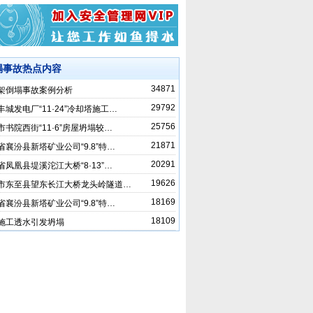
塌事故热点内容
34871
架倒塌事故案例分析
29792
丰城发电厂“11·24”冷却塔施工…
25756
市书院西街“11·6”房屋坍塌较…
21871
省襄汾县新塔矿业公司“9.8”特…
20291
省凤凰县堤溪沱江大桥“8·13”…
19626
市东至县望东长江大桥龙头岭隧道…
18169
省襄汾县新塔矿业公司“9.8”特…
18109
施工透水引发坍塌