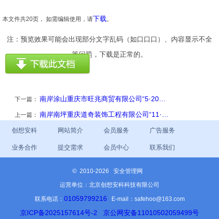
下载
本文件共20页， 如需编辑使用，请
。
注：预览效果可能会出现部分文字乱码（如口口口）、内容显示不全
等问题，下载是正常的。
南岸涂山重庆市旺兆商贸有限公司“5·20…
下一篇：
南岸南坪重庆道奇装饰工程有限公司“11·…
上一篇：
创想安科
网站简介
会员服务
广告服务
业务合作
提交需求
会员中心
联系我们
©
2010-2026 安全管理网
运营单位：北京创想安科科技有限公司
01059799216
联系电话：
E-mail：safehoo@163.com
京ICP备2025157614号-2
京公网安备11010502059499号