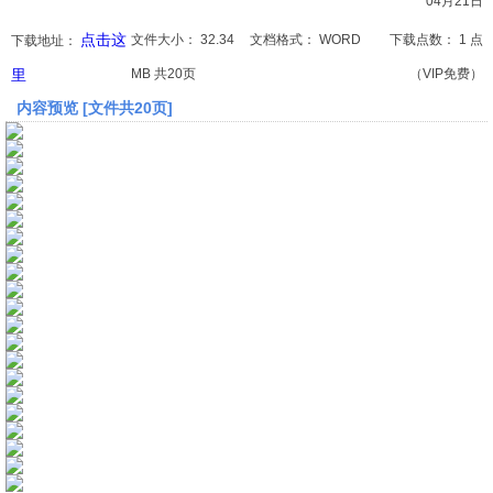
04月21日
点击这
文件大小：
32.34
文档格式：
WORD
下载点数：
1 点
下载地址：
文档
里
MB 共20页
（VIP免费）
论文
内容预览 [文件共20页]
常识
工程师
文艺
视频