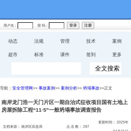
教育
规程
用户名：
密 码：
预案
动态
法规
管理
技术
案例
评价
超市
标准
课件
签到
更多
工伤
职业卫
导航：
安全管理网
>>
事故案例
>>
案例分析
>>
坍塌事故
>>正文
生
南岸龙门浩一天门片区一期自治式征收项目国有土地上
环保
房屋拆除工程“11·5”一般坍塌事故调查报告
健康
更新时间：
2025年
文档来源：
南岸区应急局
点 击 数：
297
体系