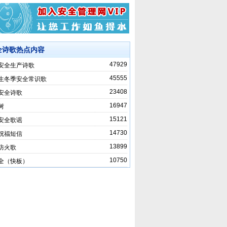
全诗歌热点内容
47929
安全生产诗歌
45555
生冬季安全常识歌
23408
安全诗歌
16947
树
15121
安全歌谣
14730
祝福短信
13899
防火歌
10750
全（快板）