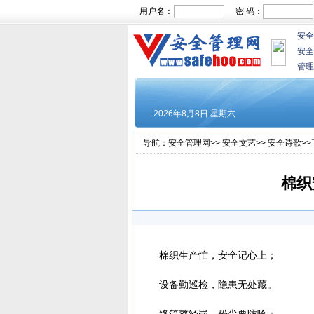
用户名：
密 码：
安全
安全
管理
导航：
安全管理网
>>
安全文艺
>>
安全诗歌
>
棉织
棉织生产忙，安全记心上；
设备勤巡检，隐患无处藏。
络筒整经岗，粉尘要防呛；