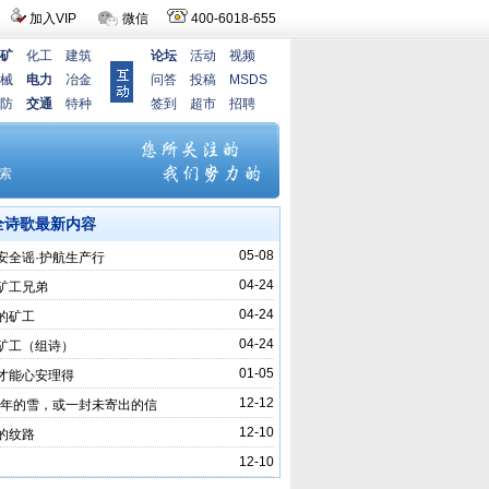
加入VIP
微信
400-6018-655
矿
化工
建筑
论坛
活动
视频
械
电力
冶金
问答
投稿
MSDS
防
交通
特种
签到
超市
招聘
全诗歌最新内容
05-08
安全谣·护航生产行
04-24
矿工兄弟
04-24
的矿工
04-24
矿工（组诗）
01-05
才能心安理得
12-12
25年的雪，或一封未寄出的信
12-10
的纹路
12-10