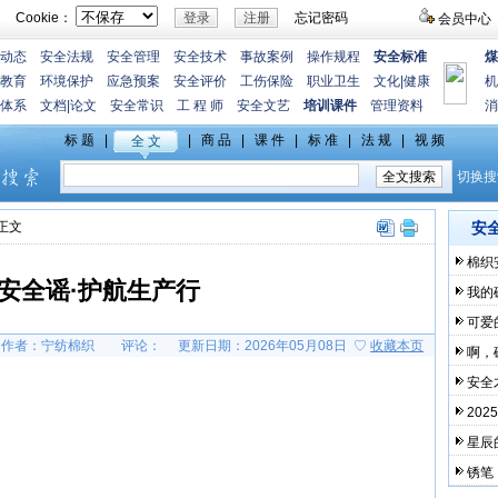
Cookie：
忘记密码
会员中心
动态
安全法规
安全管理
安全技术
事故案例
操作规程
安全标准
煤
教育
环境保护
应急预案
安全评价
工伤保险
职业卫生
文化
|
健康
机
体系
文档
|
论文
安全常识
工 程 师
安全文艺
培训课件
管理资料
消
>正文
安
棉织
安全谣·护航生产行
我的
可爱
作者：宁纺棉织
评论：
更新日期：2026年05月08日 ♡
收藏本页
啊，
安全
20
星辰
锈笔