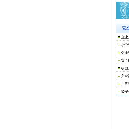
安
企业
小学
交通
安全
校园
安全
儿童
说安